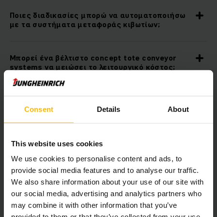
Ποιες διαδικασίες μπορώ να αυτοματοποιήσω
με τα συστήματα μεταφοράς κιβωτίων;
Μπορεί ένα βέλτιστο concept tote conveyor
systems να μειώσει το λειτουργικό κόστος;
Μπορώ να συνδυάσω τα συστήματα μεταφοράς
κιβωτίων της Jungheinrich με άλλα προϊόντα
Consent
Details
About
αυτοματοποίησης;
This website uses cookies
Είναι δυνατή η ενσωμάτωση ενός συστήματος
We use cookies to personalise content and ads, to
μεταφοράς κιβωτίων στην υπάρχουσα IT
υποδομή μου;
provide social media features and to analyse our traffic.
We also share information about your use of our site with
our social media, advertising and analytics partners who
may combine it with other information that you’ve
Downloads
provided to them or that they’ve collected from your use