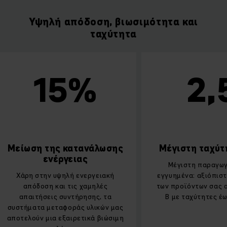
Υψηλή απόδοση, βιωσιμότητα και
ταχύτητα
5%
2,5
ς κατανάλωσης
Μέγιστη ταχύτητα (m/s)
ργειας
Μέγιστη παραγωγικότητα,
ψηλή ενεργειακή
εγγυημένα: αξιόπιστη μεταφορά
αι τις χαμηλές
των προϊόντων σας από το Α στο
 συντήρησης, τα
Β με ταχύτητες έως 2,5 m/s.
αφοράς υλικών μας
εξαιρετικά βιώσιμη