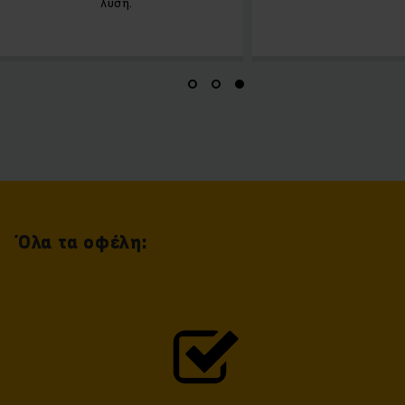
λύση.
Όλα τα οφέλη: