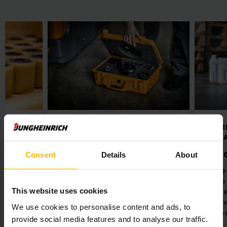
Σ
ΑΝΤΑΛΛΑΚΤΙΚΑ ΥΨΗΛΗΣ
ΓΙΑ 
ΟΦΟΡΑ
ΠΟΙΟΤΗΤΑΣ
ΜΗΧ
Ανταλλακτικά
Υδρα
Consent
Details
About
νήματα
μηχανημάτων
Τα υψ
line θα
Στο διαδικτυακό κατάστημα
λάδια
This website uses cookies
ανταλλακτικών Jungheinrich Parts
Onlin
, όπως
Online θα βρείτε μεγάλη ποικιλία
μηχαν
We use cookies to personalise content and ads, to
νδρους
ανταλλακτικών υψηλής ποιότητας
σας λ
provide social media features and to analyse our traffic.
 τροχούς
για περονοφόρα ανυψωτικά