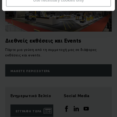
Use necessary cookies only
Διεθνείς εκθέσεις και Events
Πάρτε μια γεύση από τη συμμετοχή μας σε διάφορες
εκθέσεις και events.
ΜΆΘΕΤΕ ΠΕΡΙΣΣΌΤΕΡΑ
Ενημερωτικό δελτίο
Social Media
ΕΓΓΡΑΦΉ ΤΏΡΑ