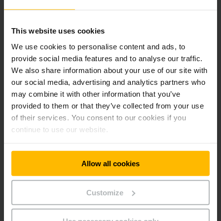
This website uses cookies
We use cookies to personalise content and ads, to
provide social media features and to analyse our traffic.
Δελτία Τύπου
We also share information about your use of our site with
our social media, advertising and analytics partners who
Μάθετε πρώτοι τα νέα της Jungheinrich και σημαντικές
may combine it with other information that you’ve
ανακοινώσεις!
provided to them or that they’ve collected from your use
of their services. You consent to our cookies if you
ΜΆΘΕΤΕ ΠΕΡΙΣΣΌΤΕΡΑ
continue to use our website.
Allow all cookies
Customize