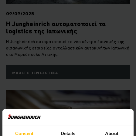
09/09/2025
Η Jungheinrich αυτοματοποιεί τα
logistics της Ιαπωνικής
Η Jungheinrich αυτοματοποιεί το νέο κέντρο διανομής της
εισαγωγικής εταιρείας ανταλλακτικών αυτοκινήτων Ιαπωνική
στο Μαρκόπουλο Αττικής.
ΜΆΘΕΤΕ ΠΕΡΙΣΣΌΤΕΡΑ
Consent
Details
About