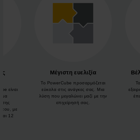
υψηλή απόδοση και την εύκολη ενσωμάτωση σε
υπάρχουσες διαδικασίες.
Αναβαθμίστε τον χώρο και τον χρόνο στην αποθήκη σας με
μια λύση αυτοματοποίησης που προσφέρει μέγιστη
αποδοτικότητα και αξία.
ος
Μέγιστη ευελιξία
Βέ
Το PowerCube προσαρμόζεται
Τ
be είναι
εύκολα στις ανάγκες σας. Μια
εξαιρ
ημα
λύση που μεγαλώνει μαζί με την
έπ
υσης
επιχείρησή σας.
 του, με
και 12