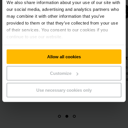
2.
3.
We also share information about your use of our site with
our social media, advertising and analytics partners who
may combine it with other information that you’ve
provided to them or that they’ve collected from your use
of their services. You consent to our cookies if you
continue to use our website.
Allow all cookies
ίηση έργου
Κερδίζοντας οφέλη
τε διαχείριση στόλου
Αξιοποιήστε αυξημένη
ς, οι εξειδικευμένοι
αποδοτικότητα, ασφάλεια και
Customize
ας σας υποστηρίζουν
παραγωγικότητα στην αποθήκη.
τωση της λύσης που
Use necessary cookies only
επιλέξετε.