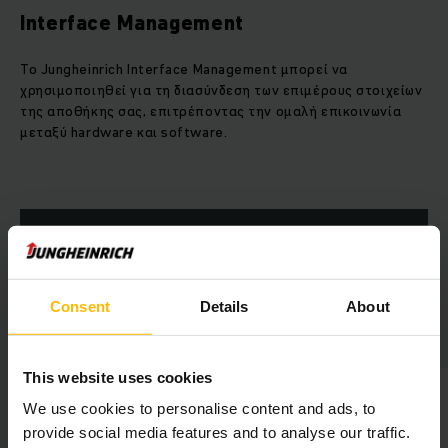
Interface Management
Το Jungheinrich Interface Management μπορεί να
χρησιμοποιηθεί για τη διασύνδεση των επιμέρους στοιχείων
της αποθήκης σας, επιτρέποντας την ομαλή επικοινωνία
μεταξύ hardware και software.
ΜΆΘΕΤΕ ΠΕΡΙΣΣΌΤΕΡΑ
Ο ψηφιακός μετασχηματισμός δεν ήταν
Consent
Details
About
ποτέ πιο εύκολος
This website uses cookies
We use cookies to personalise content and ads, to
provide social media features and to analyse our traffic.