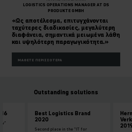
LOGISTICS OPERATIONS MANAGER AT DS
PRODUKTE GMBH
«Ως αποτέλεσμα, επιτυγχάνονται
ταχύτερες διαδικασίες, μεγαλύτερη
διαφάνεια, σημαντικά μειωμένα λάθη
και υψηλότερη παραγωγικότητα.»
ΜΆΘΕΤΕ ΠΕΡΙΣΣΌΤΕΡΑ
Outstanding solutions
016
Best Logistics Brand
Her
2020
Verk
low"
201
cs
Second place in the "IT for