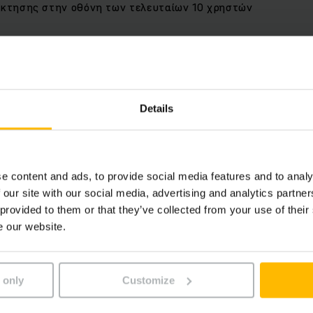
κτησης στην οθόνη των τελευταίων 10 χρηστών
λη λύση για όλους
η βέλτιστη για εσάς έκδοση του EasyA
Details
θη επιχειρήσεων και οι διαφορετικές απαιτήσεις επιβάλλου
ας προσφέρουμε το EasyAccess σε τρεις εκδόσεις: EasyAcce
και EasyAccess Transponder. Εσείς επιλέγετε ποια λύση τα
e content and ads, to provide social media features and to analy
σας.
 our site with our social media, advertising and analytics partn
 provided to them or that they’ve collected from your use of their
e our website.
oftkey
 Softkey λειτουργεί μέσω της οθόνης του μηχανήματος, σ
 only
Customize
ασης. Μπορείτε να ρυθμίσετε έως 10 διαφορετικούς κωδικο