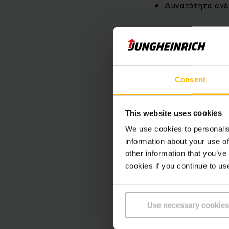
Δυνατότητα ανά
Ο κατάλλη
Ανακαλύψτε τ
Consent
Τα διαφορετικά μεγέ
Για τον λόγο αυτό σ
This website uses cookies
EasyAccess PinCode 
We use cookies to personalis
εσάς και τον στόλο 
information about your use of
other information that you’ve
cookies if you continue to us
EasyAccess s
Η έκδοση EasyAccess
Use necessary cookies
ένας κωδικός πρόσβ