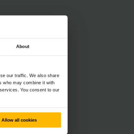
ccess
About
ν ευέλικτες λύσεις.
ss Softkey,
ιριάζει καλύτερα σε
se our traffic. We also share
ers who may combine it with
 services. You consent to our
την οποία εισάγεται
Allow all cookies
ύς.