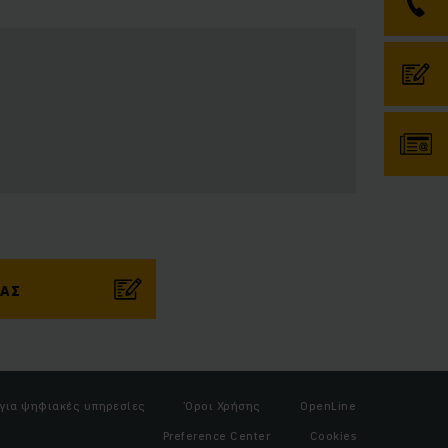
ΜΑΣ
 για ψηφιακές υπηρεσίες
Όροι Χρήσης
OpenLine
Preference Center
Cookies