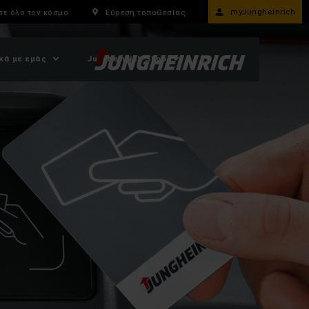
myJungheinrich
σε όλο τον κόσμο
Εύρεση τοποθεσίας
κά με εμάς
Jungheinrich Shop