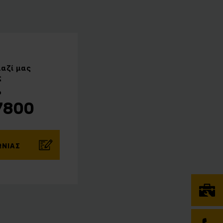
μαζί μας
ς
ο
7800
ΩΝΊΑΣ