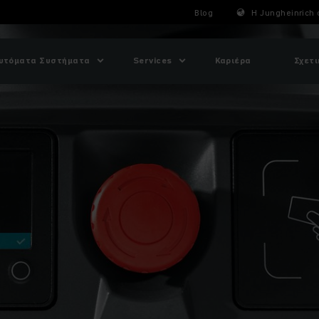
Blog
Η Jungheinrich 
υτόματα Συστήματα
Services
Καριέρα
Σχετι