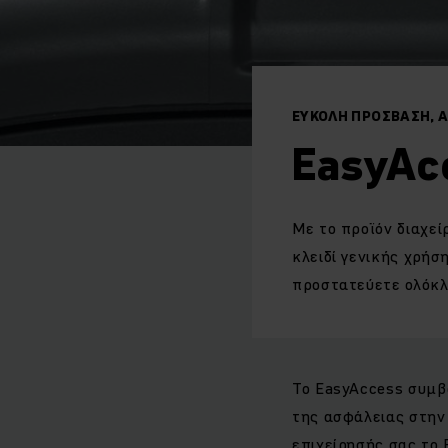
ΕΎΚΟΛΗ ΠΡΌΣΒΑΣΗ, 
EasyAc
Με το προϊόν διαχε
κλειδί γενικής χρήσ
προστατεύετε ολόκλ
Το EasyAccess συμβ
της ασφάλειας στην
επιχείρησής σας το 