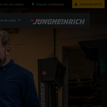
myJungheinrich
σε όλο τον κόσμο
Εύρεση τοποθεσίας
κά με εμάς
Jungheinrich Shop