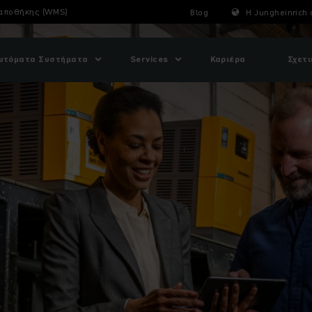
 αποθήκης (WMS)
Blog
Η Jungheinrich 
υτόματα Συστήματα
Services
Καριέρα
Σχετι