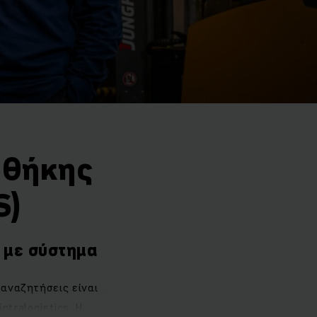
οθήκης
S)
 με σύστημα
αναζητήσεις είναι
tralogistics. Η