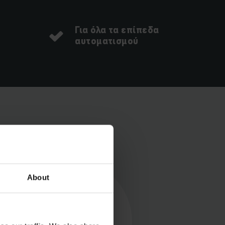
Για όλα τα επίπεδα
αυτοματισμού
ματιά
About