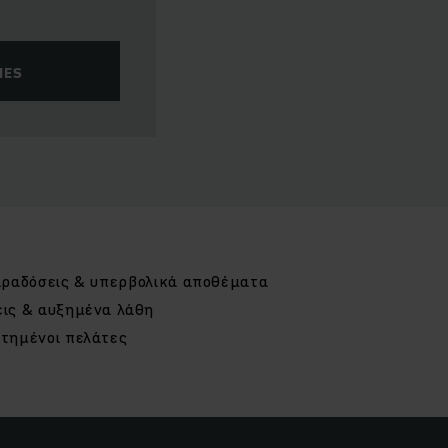
IES
αραδόσεις & υπερβολικά αποθέματα
ις & αυξημένα λάθη
τημένοι πελάτες