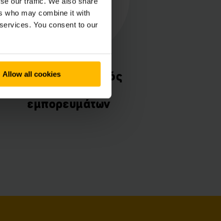
se our traffic. We also share
ers who may combine it with
 services. You consent to our
Αυξημένος ρυθμός
Allow all cookies
διακίνησης
εμπορευμάτων