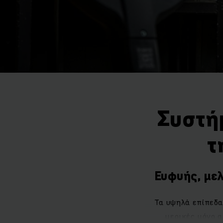
Συστή
τ
Ευφυής, με
Τα υψηλά επίπεδα
μερικές μόνο α