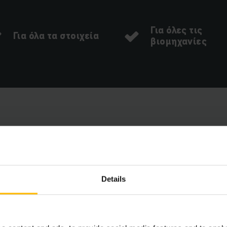
Για όλες τις
Για όλα τα στοιχεία
βιομηχανίες
ασικά πλεονεκτήματα με μια 
Details