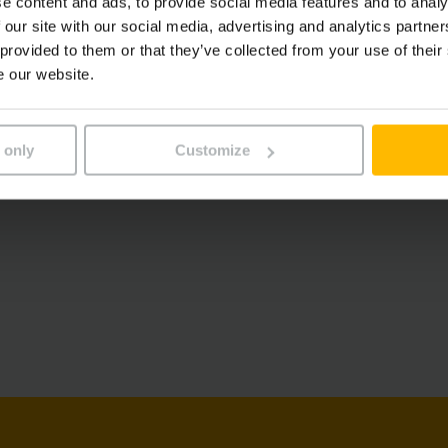
e content and ads, to provide social media features and to analy
 our site with our social media, advertising and analytics partn
 provided to them or that they’ve collected from your use of their
e our website.
Μέγιστη αξιοπιστία
 only
Customize
διαδικασιών