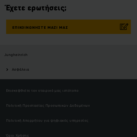
Έχετε ερωτήσεις;
ΕΠΙΚΟΙΝΩΝΉΣΤΕ ΜΑΖΊ ΜΑΣ
Jungheinrich
Ασφάλεια
Επισκεφθείτε τον εταιρικό μας ιστότοπο
Πολιτική Προστασίας Προσωπικών Δεδομένων
Πολιτική Απορρήτου για ψηφιακές υπηρεσίες
Όροι Χρήσης