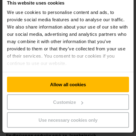
This website uses cookies
Οι προληπτικές μας υπηρεσίες συμβάλλουν στην πρόβλεψη
και την αποφυγή των κινδύνων που προκαλούνται από τον
We use cookies to personalise content and ads, to
κατεστραμμένο εξοπλισμό αποθήκης. Έτσι οι διαδικασίες και
provide social media features and to analyse our traffic.
οι επενδύσεις σας παραμένουν ασφαλείς.
We also share information about your use of our site with
our social media, advertising and analytics partners who
may combine it with other information that you’ve
provided to them or that they’ve collected from your use
of their services. You consent to our cookies if you
continue to use our website.
Allow all cookies
Customize
Έξυπνη και λεπτομερής επιθεώρηση.
Use necessary cookies only
Επιθεώρηση ραφιών από τη Jungheinrich.