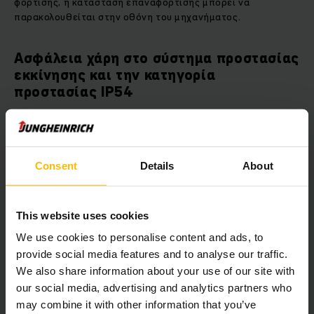
φόρτισης, η κατάσταση επαναφόρτισης μπορεί να
παρακολουθείται στην οθόνη του μηχανήματος.
Ασφάλεια χάρη στο σύστημα προστασίας
εκκίνησης και την κατηγορία
προστασίας IP54
Το σύστημα προστασίας εκκίνησης προσφέρει ασφάλεια: Εάν
το βύσμα του ενσωματωμένου φορτιστή βρίσκεται στην
πρίζα, το μηχάνημα δεν μπορεί να ξεκινήσει. Αυτό μειώνει
Consent
Details
About
τον κίνδυνο ηλεκτροπληξίας όπως επίσης και τον κίνδυνο
ζημιάς του συνδέσμου ή της πρίζας ρεύματος, εξαιτίας
τυχαίας κοπής του καλωδίου.
This website uses cookies
Για μεγαλύτερη ασφάλεια οι ενσωματωμένοι φορτιστές μας
We use cookies to personalise content and ads, to
έχουν κατασκευαστεί σύμφωνα με το διεθνές πρότυπο IP54
provide social media features and to analyse our traffic.
(International Protection Code 54), δηλαδή είναι ανθεκτικοί
We also share information about your use of our site with
στο νερό και τη σκόνη. Η ισχύς μεταδίδεται μέσω
our social media, advertising and analytics partners who
καθορισμένων καλωδίων Tyco. Αυτό εμποδίζει τη χαλάρωση
may combine it with other information that you’ve
(ξεβίδωμα)των παξιμαδιών των βιδών με σπείρωμα.