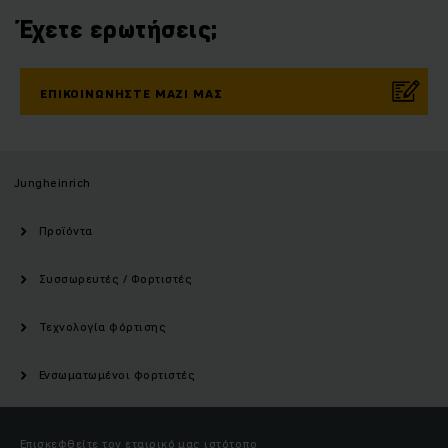
Έχετε ερωτήσεις;
ΕΠΙΚΟΙΝΩΝΉΣΤΕ ΜΑΖΊ ΜΑΣ
Jungheinrich
Προϊόντα
Συσσωρευτές / Φορτιστές
Τεχνολογία φόρτισης
Ενσωματωμένοι φορτιστές
Επισκεφθείτε τον εταιρικό μας ιστότοπο