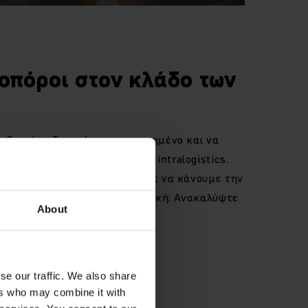
οπόροι στον κλάδο των
s
ισβητούμε διαρκώς το κατεστημένο και να
νέα πρόκληση που αφορά τα intralogistics.
 του μέλλοντος; Πώς μπορούμε να κάνουμε την
οδοτική, βιώσιμη και οικονομική; Ανακαλύψτε
About
se our traffic. We also share
ers who may combine it with