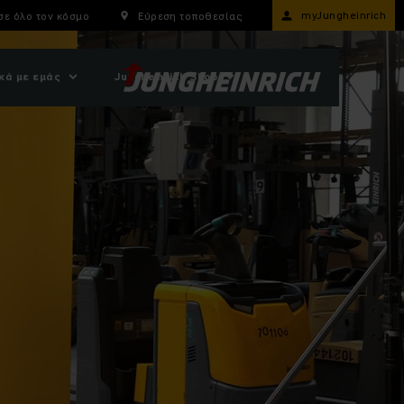
myJungheinrich
σε όλο τον κόσμο
Εύρεση τοποθεσίας
κά με εμάς
Jungheinrich Shop