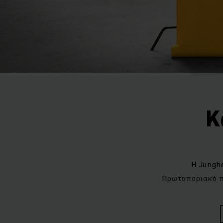
Κ
Η Junghe
Πρωτοποριακό πν