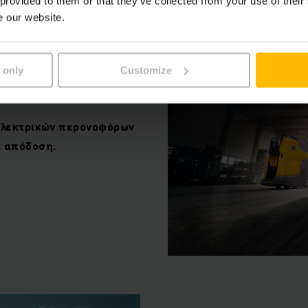
 provided to them or that they’ve collected from your use of their
e our website.
 only
Customize
ion E
 ηλεκτρικών περονοφόρων
ι απόδοση.