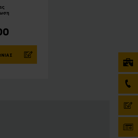
ας
ύωση
00
ΩΝΊΑΣ