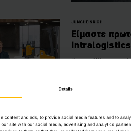
JUNGHEINRICH
Είμαστε πρωτ
Intralogistic
Είναι στο DNA μας να αμφ
προσαρμοζόμαστε σε κάθε 
Πώς θα μοιάζει η αποθήκη
αποθήκη σας ακόμη πιο απ
Details
το!
ΜΆΘΕΤΕ ΠΕΡΙΣΣΌΤΕΡΑ
e content and ads, to provide social media features and to analy
 our site with our social media, advertising and analytics partn