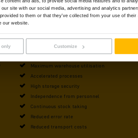
e content and ads, to provide social media features and to analy
 our site with our social media, advertising and analytics partn
 provided to them or that they’ve collected from your use of their
e our website.
 only
Customize
s
Maximum warehouse utilisation
Accelerated processes
High storage security
Independence from personnel
Continuous stock taking
Reduced error rate
Reduced transport costs