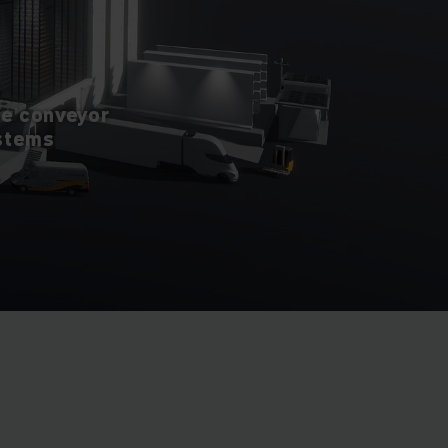
te conveyor
stems