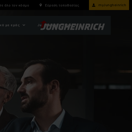
myJungheinrich
σε όλο τον κόσμο
Εύρεση τοποθεσίας
κά με εμάς
Jungheinrich Shop