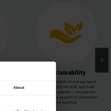
ses
Sustainability
ems,
Optimum utilisation of storage space,
ftware
less packaging material, and lower
About
n your
energy consumption – the positive
.
environmental aspects of automation
are manifold.