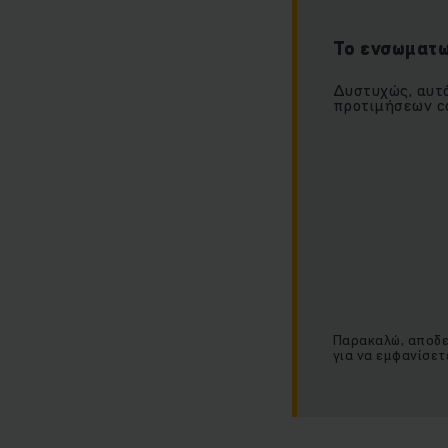
Το ενσωματω
Δυστυχώς, αυτό
προτιμήσεων co
Παρακαλώ, αποδεχ
για να εμφανίσετ