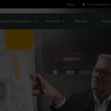
Blog
Η Jungheinrich 
υτόματα Συστήματα
Services
Καριέρα
Σχετι