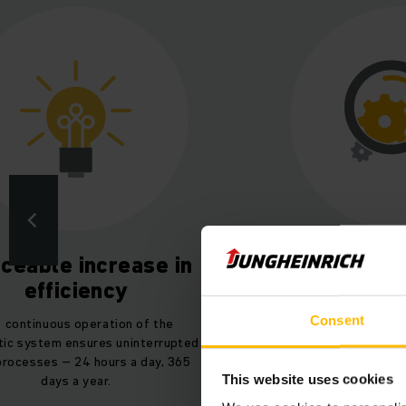
iceable increase in
Increase
efficiency
den
Consent
 continuous operation of the
Significant increases
ic system ensures uninterrupted
can be achieved w
rocesses – 24 hours a day, 365
automation
days a year.
This website uses cookies