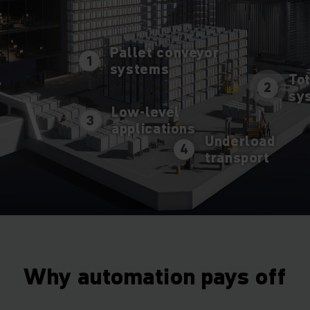
Pallet conveyor
1
systems
To
2
sy
Low-level​
3
applications​
Underload
4
transport
Why automation pays off