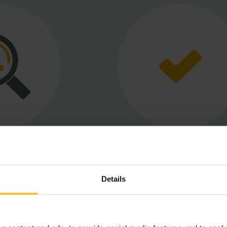
d storage
Optimised proces
sity
Using automated storage syst
mobile robots, and intelligent so
Details
 in storage capacity
solutions increases productivity i
ith a customised
warehouse many times over
 solution.