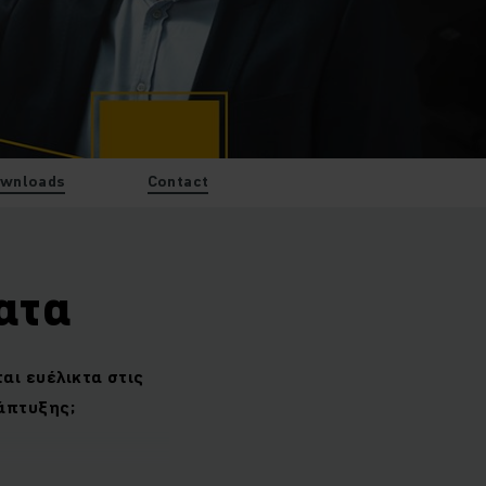
wnloads
Contact
ατα
αι ευέλικτα στις
άπτυξης;
mobile robots και