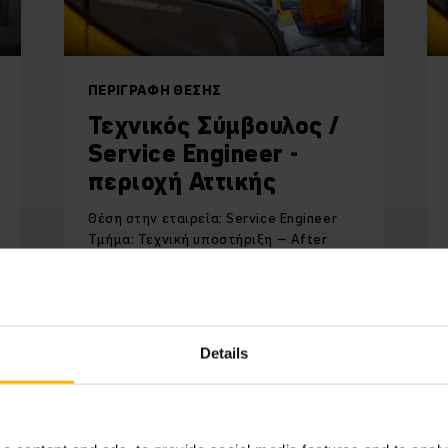
ΠΕΡΙΓΡΑΦΉ ΘΈΣΗΣ
Τεχνικός Σύμβουλος /
Service Engineer -
περιοχή Αττικής
Θέση στην εταιρεία: Service Engineer
Τμήμα: Τεχνική υποστήριξη – After
Sales Αναφέρεται στον: Service Manager
ΜΆΘΕΤΕ ΠΕΡΙΣΣΌΤΕΡΑ
Details