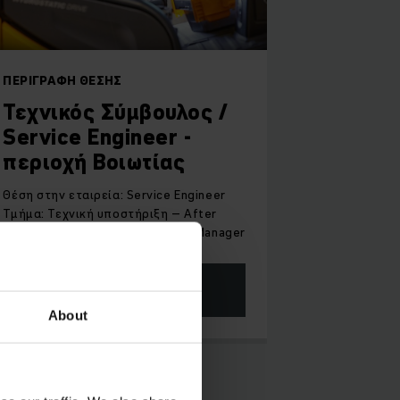
ΠΕΡΙΓΡΑΦΉ ΘΈΣΗΣ
Τεχνικός Σύμβουλος /
Service Engineer -
περιοχή Βοιωτίας
Θέση στην εταιρεία: Service Engineer
Τμήμα: Τεχνική υποστήριξη – After
Sales Αναφέρεται στον: Service Manager
ΜΆΘΕΤΕ ΠΕΡΙΣΣΌΤΕΡΑ
About