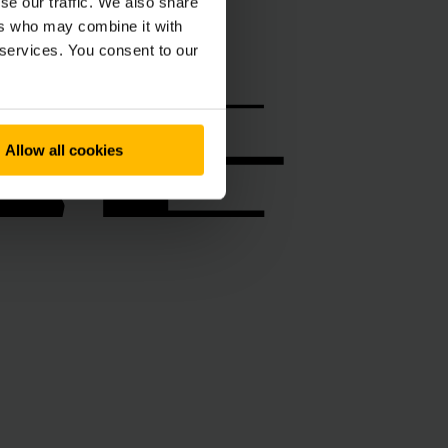
RE
RE
se our traffic. We also share
ers who may combine it with
 services. You consent to our
Allow all cookies