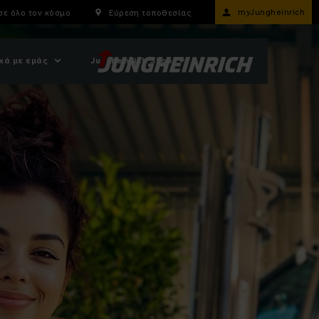
myJungheinrich
σε όλο τον κόσμο
Εύρεση τοποθεσίας
κά με εμάς
Jungheinrich Shop