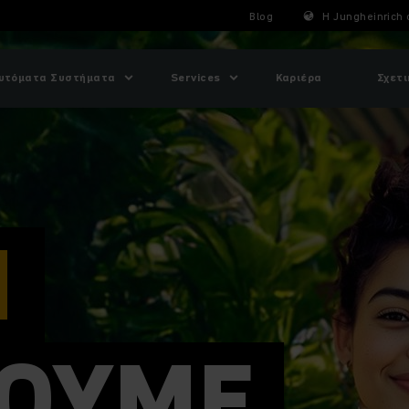
Blog
Η Jungheinrich 
υτόματα Συστήματα
Services
Καριέρα
Σχετι
Ι
ΖΟΥΜΕ