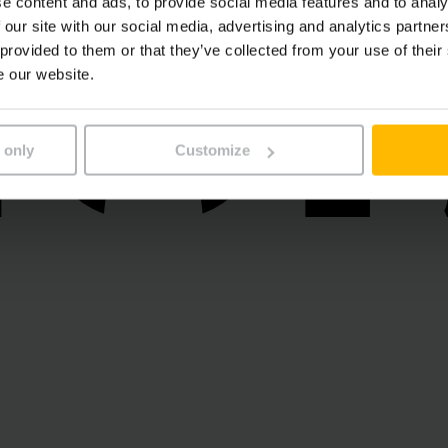
O
O
e content and ads, to provide social media features and to analy
 our site with our social media, advertising and analytics partn
 provided to them or that they’ve collected from your use of their
e our website.
 only
Customize