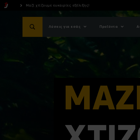
Μαζί χτίζουμε ευκαιρίες εξέλιξης!
Λύσεις για εσάς
Προϊόντα
Α
ΜΑΖ
ΧΤΊ