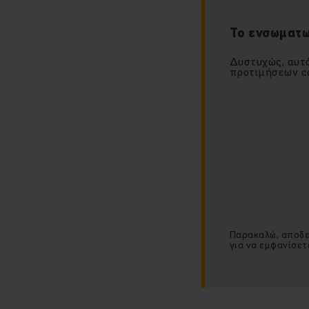
Το ενσωματω
Δυστυχώς, αυτό
προτιμήσεων co
Παρακαλώ, αποδεχ
για να εμφανίσετ