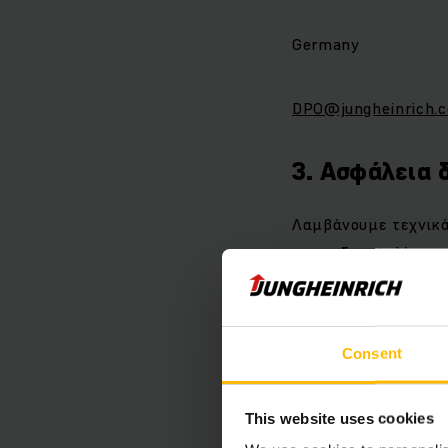
Germany
DPO@jungheinrich.
3. Ασφάλεια
Λαμβάνουμε τεχνικά
για να διασφαλίσουμ
προστασίας του απορ
υποβάλλονται σε επ
καταστροφής ή έναν
Consent
Ειδικότερα, όλες οι
This website uses cookies
οποίες λαμβάνουν χ