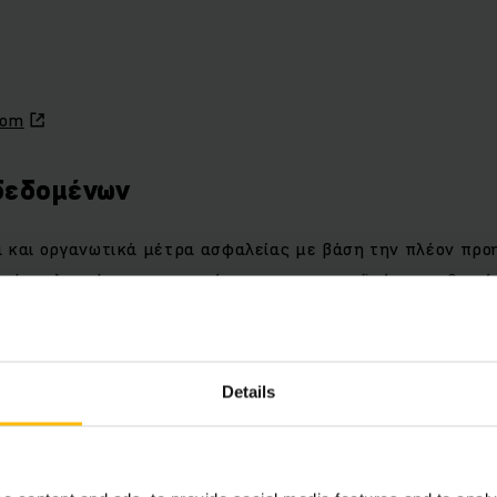
com
 δεδομένων
 και οργανωτικά μέτρα ασφαλείας με βάση την πλέον προ
ε ότι πληρούνται οι απαιτήσεις της ευρωπαϊκής και εθνική
ρήτου και, ως εκ τούτου, για να προστατεύσουμε τα δεδο
εξεργασία από εμάς έναντι τυχαίας ή σκόπιμης παραποίηση
τι προσπέλασης από μη εξουσιοδοτημένα άτομα.
Details
 επικοινωνίες που αφορούν την επίσκεψη και τη χρήση του π
ώρα μέσω του προγράμματος περιήγησης ή της Εφαρμογής 