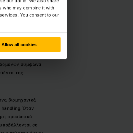
se our traffic. We also share
ers who may combine it with
 services. You consent to our
ά Προϊόντα
Allow all cookies
δεδομένων σύμφωνα
οϊόντα της
ονα βιομηχανικά
 handling. Όταν
α μη προσωπικά
υποβάλλονται σε
και ο πελάτης έχουν