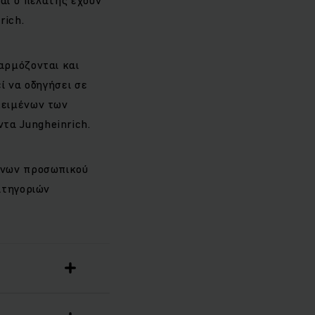
rich.
αρμόζονται και
ί να οδηγήσει σε
κειμένων των
τα Jungheinrich.
ένων προσωπικού
ατηγοριών