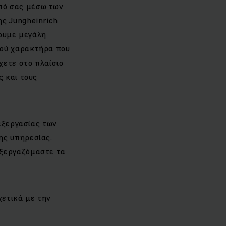
πό σας μέσω των
ς Jungheinrich
νουμε μεγάλη
κού χαρακτήρα που
χετε στο πλαίσιο
ς και τους
πεξεργασίας των
ης υπηρεσίας.
εξεργαζόμαστε τα
χετικά με την