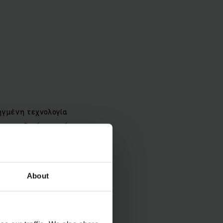
ηγμένη τεχνολογία
ς νομοθεσίας περί
μένα που
ς, απώλειας,
About
ροϊόντος και οι
(εφεξής: