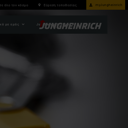
myJungheinrich
σε όλο τον κόσμο
Εύρεση τοποθεσίας
κά με εμάς
Jungheinrich Shop