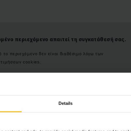
μένο περιεχόμενο απαιτεί τη συγκατάθεσή σας.
 το περιεχόμενο δεν είναι διαθέσιμο λόγω των
τιμήσεων cookies.
Details
χθείτε τα marketing cookies,
ΑΠΟΔΕΧΘΕΊΤΕ ΤΑ COOK
τε αυτό το περιεχόμενο.