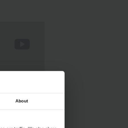
About
IES