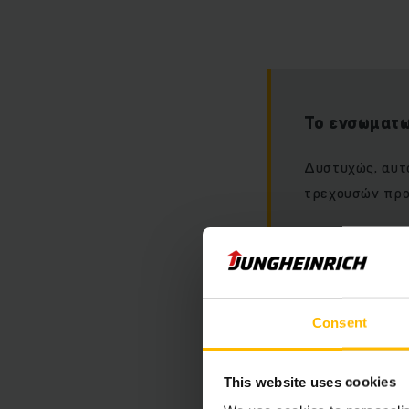
Το ενσωματω
Δυστυχώς, αυτό
τρεχουσών προ
Consent
Παρακαλώ, αποδε
This website uses cookies
για να εμφανίσε