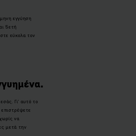
6μηνη εγγύηση
αι 5ετή
ήστε εύκολα τον
γγυημένα.
εσάς. Γι’ αυτό το
α επιστρέψετε
 χωρίς να
ες μετά την