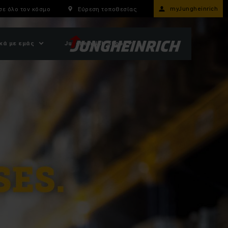
myJungheinrich
σε όλο τον κόσμο
Εύρεση τοποθεσίας
κά με εμάς
Jungheinrich Shop