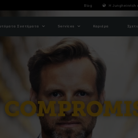
Blog
Η Jungheinrich 
υτόματα Συστήματα
Services
Καριέρα
Σχετι