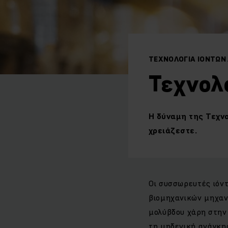
ΤΕΧΝΟΛΟΓΊΑ ΙΌΝΤΩΝ 
Τεχνολ
Η δύναμη της Τεχνο
χρειάζεστε.
Οι συσσωρευτές ιόν
βιομηχανικών μηχαν
μολύβδου χάρη στην 
τη μηδενική ανάγκη