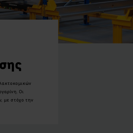
α
υσης
αλακτοκομικών
ργαρίνη. Οι
ν, με στόχο την