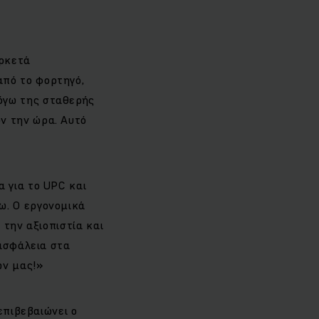
ρκετά
πό το φορτηγό,
όγω της σταθερής
ν την ώρα. Αυτό
 για το UPC και
ω. Ο εργονομικά
 την αξιοπιστία και
 ασφάλεια στα
ών μας!»
επιβεβαιώνει ο