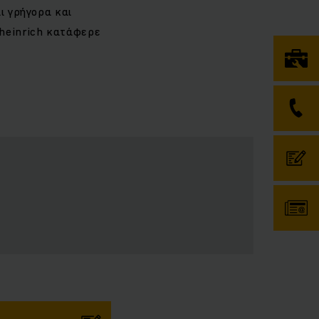
ι γρήγορα και
gheinrich κατάφερε