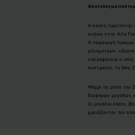
Αποτελεσματικότε
Η σκόνη πρωτεΐνης 
ανήκει στην Arla Fo
Η παραγωγή πραγματ
χιλιομέτρων. «Διαν
υπερηφάνεια ο Jens 
Αυστραλία, τη Νέα Ζ
Μέχρι τα μέσα του 2
διαφόρων μεγεθών, 
Οι μεγάλοι σάκοι, β
χρειάζονταν πιο απο