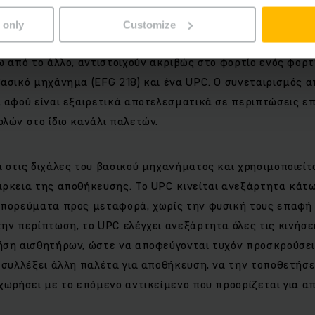
 only
Customize
τηκε έτσι ώστε κάθε κανάλι να μπορεί να χωρά ακριβώς 13
ω από το άλλο, αντιστοιχούν ακριβώς στο φορτίο ενός φορ
ασικό μηχάνημα (EFG 218) και ένα UPC. Ο συνεταιρισμός 
, αφού είναι εξαιρετικά αποτελεσματικά σε περιπτώσεις
λών στο ίδιο κανάλι παλετών.
 στις διχάλες του βασικού μηχανήματος και χρησιμοποιείτ
άρκεια της αποθήκευσης. Το UPC κινείται ανεξάρτητα κάτ
μπορεύματα προς μεταφορά, χωρίς την φυσική τους επαφή 
ην περίπτωση, το UPC ελέγχει ανεξάρτητα όλες τις κινήσ
ήση αισθητήρων, ώστε να αποφεύγονται τυχόν προσκρούσεις
 συλλέξει άλλη παλέτα για αποθήκευση, να την τοποθετήσε
χωρήσει με το επόμενο αντικείμενο που προορίζεται για α