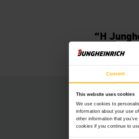
“Η Jungh
εμάς μια 
Consent
Συστήματα αποθήκε
This website uses cookies
We use cookies to personalis
Η προτεινόμενη λύση
information about your use of
other information that you’ve
ευέλικτο σύστημα μ
cookies if you continue to us
με δημιουργία διαδρ
βαθμό πλήρωσης, με