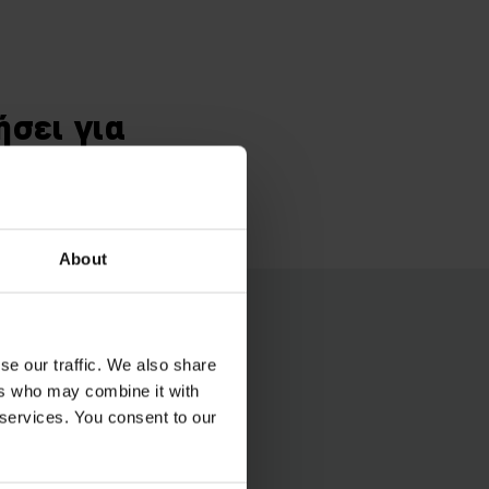
ήσει για
About
se our traffic. We also share
 έκαστος, είναι ένα
ers who may combine it with
 services. You consent to our
ξοικονόμηση χώρου
ιτρέπει μεγαλύτερο
ου χώρου.