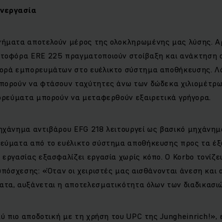
νεργασία
ήματα αποτελούν μέρος της ολοκληρωμένης μας λύσης. Α
τοφόρα ERE 225 πραγματοποιούν στοίβαξη και ανάκτηση α
ορά εμπορευμάτων στο ευέλικτο σύστημα αποθήκευσης. Λ
πορούν να φτάσουν ταχύτητες άνω των δώδεκα χιλιομέτρω
πορεύματα μπορούν να μεταφερθούν εξαιρετικά γρήγορα.
ηχάνημα αντιβάρου EFG 218 λειτουργεί ως βασικό μηχάνημα
εύματα από το ευέλικτο σύστημα αποθήκευσης προς τα έξ
εργασίας εξασφαλίζει εργασία χωρίς κόπο. Ο Korbo τονίζει
υπόσχεσης: «Όταν οι χειριστές μας αισθάνονται άνεση και
τα, αυξάνεται η αποτελεσματικότητα όλων των διαδικασι
λύ πιο αποδοτική με τη χρήση του UPC της Jungheinrich!», 