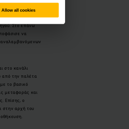
Allow all cookies
 παλέτες. Δύο
τηγού. Στο επάνω
αποφάσισε να
 επαναλαμβανόμενων
αι στο κανάλι
ω από την παλέτα
με το βασικό
εις μεταφοράς και
. Επίσης, ο
ι στην αρχή του
ποθήκευση.