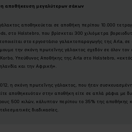
ρη αποθήκευση μεγαλύτερων σάκων
γάλακτος αποθηκεύεται σε αποθήκη περίπου 10.000 τετρα
ods, στο Holstebro, που βρίσκεται 300 χιλιόμετρα βορειοδυ
οποιείται στο εργοστάσιο γαλακτοπαραγωγής της Arla, σε
έμουμε την σκόνη πρωτεΐνης γάλακτος σχεδόν σε όλον τον 
Korbo, Υπεύθυνος Αποθήκης της Arla στο Holstebro, «εκτό
ηλανδία και την Αφρική».
012, η ​​σκόνη πρωτεΐνης γάλακτος, που ήταν συσκευασμέν
είτε αποθηκευόταν στην αποθήκη είτε σε απλά ράφια με δυ
άρους 500 κιλών, κάλυπταν περίπου το 35% της αποθήκης κα
τελεσματικές διαδικασίες.