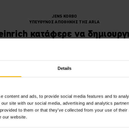
JENS KORBO
ΥΠΕΎΘΥΝΟΣ ΑΠΟΘΉΚΗΣ ΤΗΣ ARLA
einrich κατάφερε να δημιουργ
εξαιρετική λύση!“
Details
υσης πολλαπλού βάθους για εξοικονόμηση χώρου
e content and ads, to provide social media features and to analy
, ειδικά για την αποθήκευση πέντε σάκων των εκατό κιλών
 our site with our social media, advertising and analytics partn
 provided to them or that they’ve collected from your use of their
ε UPC. Η δυναμική μιας συμβατικής αποθήκης, δηλαδή η ε
e our website.
όμων εργασίας, τώρα αυξάνεται με τη χρήση UPC. Αυτό επ
γαλύτερη διεκπεραιωτική ικανότητα και καλύτερη χρήση τ