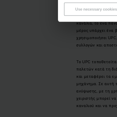
Use necessary cookies
Το σύστημα σχεδιάσ
κανάλια, το ένα πάν
μέρος υπάρχει ένα β
χρησιμοποιήσει UPC
συλλογών και αποστο
Το UPC τοποθετείται
παλετών κατά τη δι
και μεταφέρει τα ε
μηχάνημα. Σε αυτή τ
ανύψωσης, με τη χρ
χειριστής μπορεί να
καναλιού και να προ