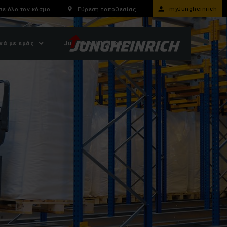
myJungheinrich
σε όλο τον κόσμο
Εύρεση τοποθεσίας
κά με εμάς
Jungheinrich Shop