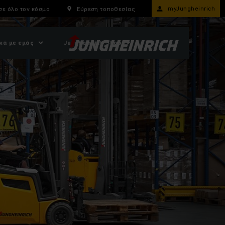
myJungheinrich
σε όλο τον κόσμο
Εύρεση τοποθεσίας
κά με εμάς
Jungheinrich Shop