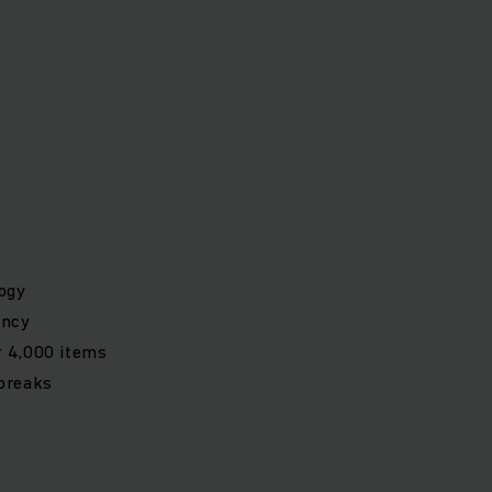
logy
ency
r 4,000 items
 breaks