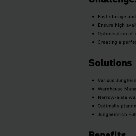
Fast storage and
Ensure high avail
Optimisation of 
Creating a perf
Solutions
Various Junghein
Warehouse Manag
Narrow-aisle war
Optimally planne
Jungheinrich Ful
Benefits