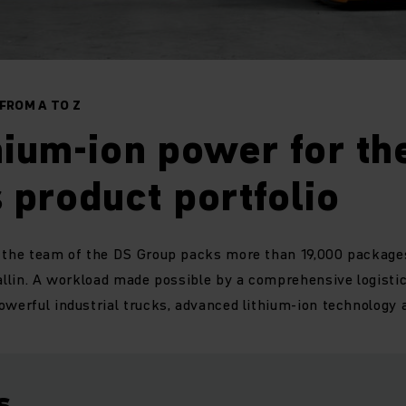
FROM A TO Z
thium-ion power for th
 product portfolio
, the team of the DS Group packs more than 19,000 packages
Gallin. A workload made possible by a comprehensive logisti
owerful industrial trucks, advanced lithium-ion technolog
s