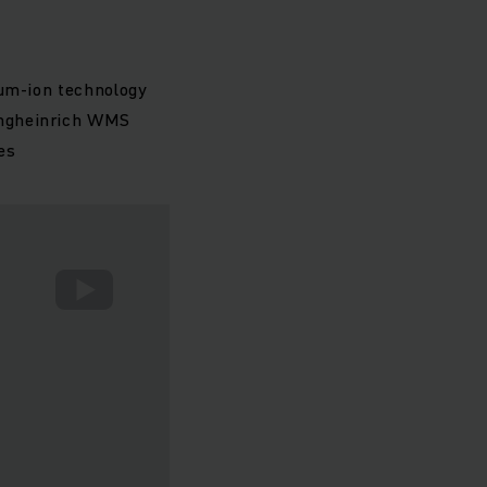
hium-ion technology
Jungheinrich WMS
es