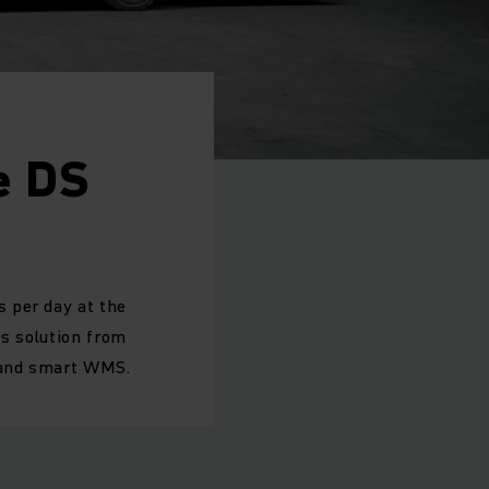
e DS
 per day at the
cs solution from
y and smart WMS.