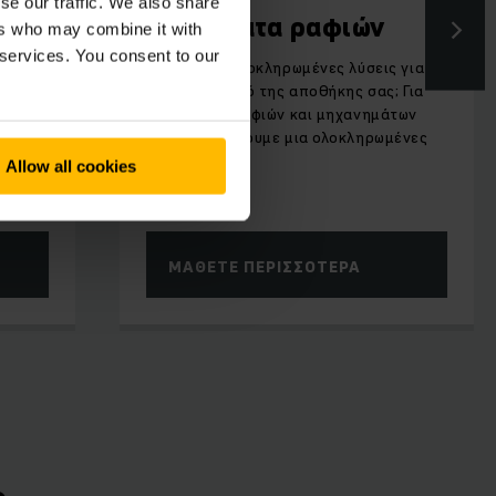
se our traffic. We also share
Συστήματα ραφιών
ers who may combine it with
 services. You consent to our
Αναζητάτε ολοκληρωμένες λύσεις για
τον εξοπλισμό της αποθήκης σας; Για
συστήματα ραφιών και μηχανημάτων
Στην
σας προσφέρουμε μια ολοκληρωμένες
ρείτε
λύσεις.
 για
Allow all cookies
ΜΆΘΕΤΕ ΠΕΡΙΣΣΌΤΕΡΑ