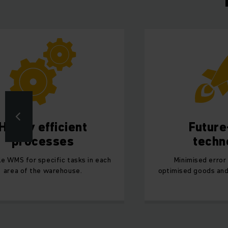
Highly efficient
Future
processes
techn
le WMS for specific tasks in each
Minimised error 
area of the warehouse.
optimised goods and