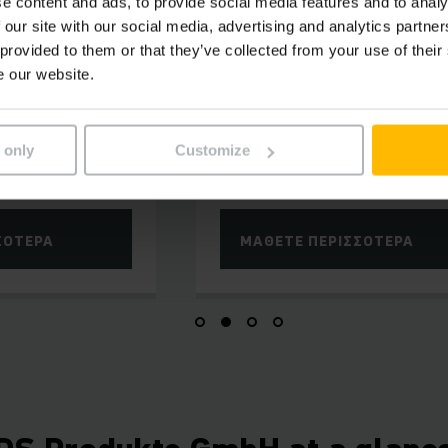
e content and ads, to provide social media features and to analy
ΣΤΙΣ ΑΝΑΓΚΕΣ ΣΑΣ
ετάδοση
 our site with our social media, advertising and analytics partn
Καινούργια
 provided to them or that they’ve collected from your use of their
Μηχανήματα
e our website.
άτων ασύρματης
Ανύψωση, στοίβαξη ή μεταφορά ; 
ν μπορείτε να
ευρεία γκάμα προϊόντων μας, μπο
 κόστος σας.
να βρείτε το κατάλληλο μηχάνημα
 only
Customize
τις ανάγκες σας.
ΣΌΤΕΡΑ
ΜΆΘΕΤΕ ΠΕΡΙΣΣΌΤΕΡΑ