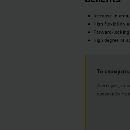
Increase in annu
High flexibility 
Forward-looking 
High degree of sp
Το ενσωματω
Δυστυχώς, αυτό
τρεχουσών προ