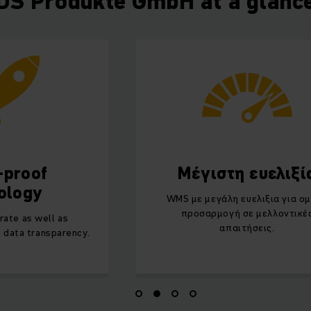
DS Produkte GmbH at a glanc
-proof
Μέγιστη ευελιξί
ology
WMS με μεγάλη ευελιξια για ο
προσαρμογή σε μελλοντικέ
rate as well as
απαιτήσεις.
 data transparency.