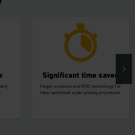
e
α
Significant time saved
μαλή
Finger scanners and RFID technology for
ς
time-optimised order picking processes.