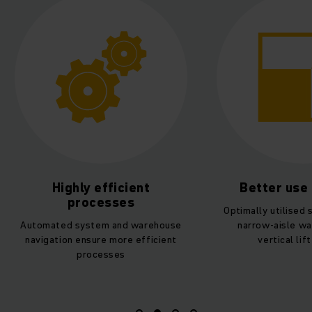
Better use of space
More prod
Optimally utilised space thanks to
Jungheinrich s
narrow-aisle warehouse and
are quickly on s
vertical lift system
for seaml
ope