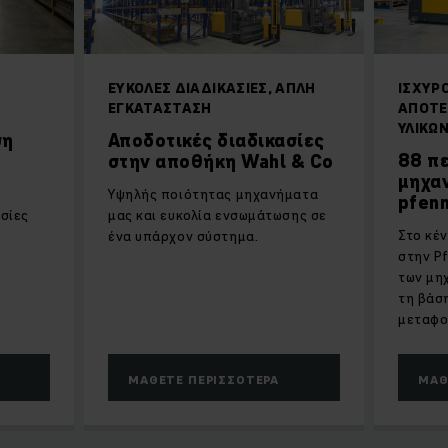
ΕΎΚΟΛΕΣ ΔΙΑΔΙΚΑΣΊΕΣ, ΑΠΛΗ
ΙΣΧΥΡΌ
ΕΓΚΑΤΆΣΤΑΣΗ
ΑΠΟΤΕ
ΥΛΙΚΏ
ση
Αποδοτικές διαδικασίες
88 π
στην αποθήκη Wahl & Co
μηχαν
Yψηλής ποιότητας μηχανήματα
pfenn
ασίες
μας και ευκολία ενσωμάτωσης σε
Στο κέν
ένα υπάρχον σύστημα.
στην Pf
των μη
τη βάσ
μεταφο
ΜΆΘΕΤΕ ΠΕΡΙΣΣΌΤΕΡΑ
ΜΆΘ