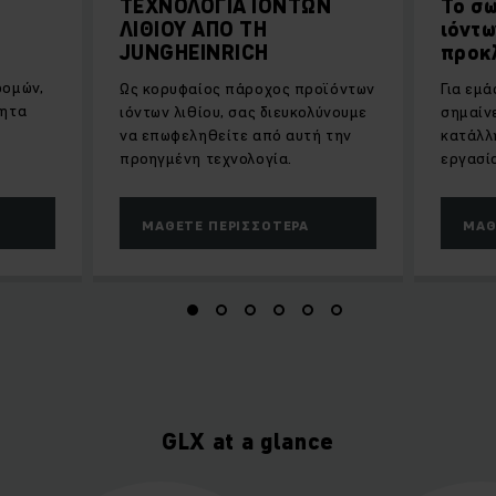
ΤΕΧΝΟΛΟΓΙΑ ΙΟΝΤΩΝ
Το σ
ΛΙΘΙΟΥ ΑΠΟ ΤΗ
ιόντω
JUNGHEINRICH
προκ
ρομών,
Ως κορυφαίος πάροχος προϊόντων
Για εμά
τητα
ιόντων λιθίου, σας διευκολύνουμε
σημαίν
να επωφεληθείτε από αυτή την
κατάλλ
προηγμένη τεχνολογία.
εργασί
ΜΆΘΕΤΕ ΠΕΡΙΣΣΌΤΕΡΑ
ΜΆΘ
GLX at a glance