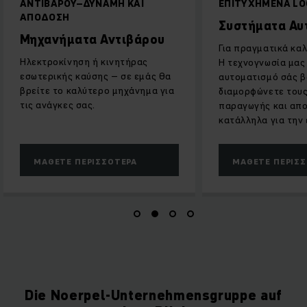
ΑΝΤΙΒΑΡΟΥ–ΔΥΝΑΜΗ ΚΑΙ
ΕΠΙΤΥΧΗΜΕΝΑ LO
ΑΠΟΔΟΣΗ
Συστήματα Αυ
Μηχανήματα Αντιβάρου
Για πραγματικά κα
Ηλεκτροκίνηση ή κινητήρας
Η τεχνογνωσία μας
εσωτερικής καύσης – σε εμάς θα
αυτοματισμό σάς β
βρείτε το καλύτερο μηχάνημα για
διαμορφώνετε του
τις ανάγκες σας.
παραγωγής και απ
κατάλληλα για την 
ΜΆΘΕΤΕ ΠΕΡΙΣΣΌΤΕΡΑ
ΜΆΘΕΤΕ ΠΕΡΙΣ
Die Noerpel-Unternehmensgruppe auf