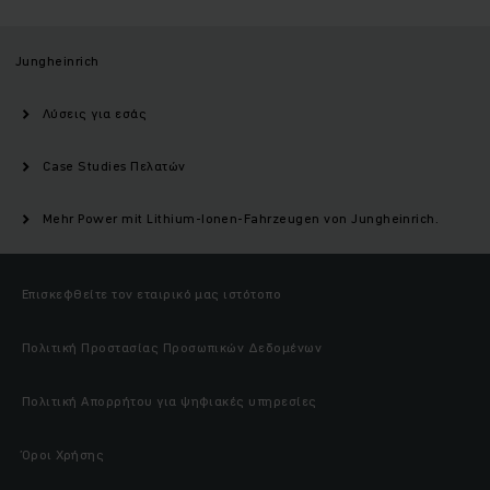
Jungheinrich
Λύσεις για εσάς
Case Studies Πελατών
Mehr Power mit Lithium-Ionen-Fahrzeugen von Jungheinrich.
Επισκεφθείτε τον εταιρικό μας ιστότοπο
Πολιτική Προστασίας Προσωπικών Δεδομένων
Πολιτική Απορρήτου για ψηφιακές υπηρεσίες
Όροι Χρήσης