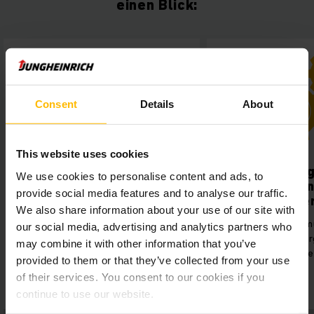
einen Blick:
Consent
Details
About
This website uses cookies
Mehr Umschlagleistung
Flottenmana
We use cookies to personalise content and ads, to
em ISM On
provide social media features and to analyse our traffic.
Einsatz von zwölf
smarten Ve
leistungsstarken ETV 216i Lithium-
We also share information about your use of our site with
Ionen-Schubmaststaplern mit
Effizientere Komm
our social media, advertising and analytics partners who
maximaler Verfügbarkeit.
standortüber
may combine it with other information that you’ve
Statusmeldungen
provided to them or that they’ve collected from your use
of their services. You consent to our cookies if you
continue to use our website.