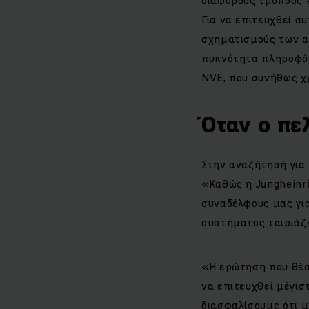
Για να επιτευχθεί αυ
σχηματισμούς των 
πυκνότητα πληροφόρ
NVE, που συνήθως χρ
Όταν ο πε
Στην αναζήτησή για 
«Καθώς η Jungheinri
συναδέλφους μας γι
συστήματος ταιριάζε
«Η ερώτηση που θέσ
να επιτευχθεί μέγι
διασφαλίσουμε ότι μ