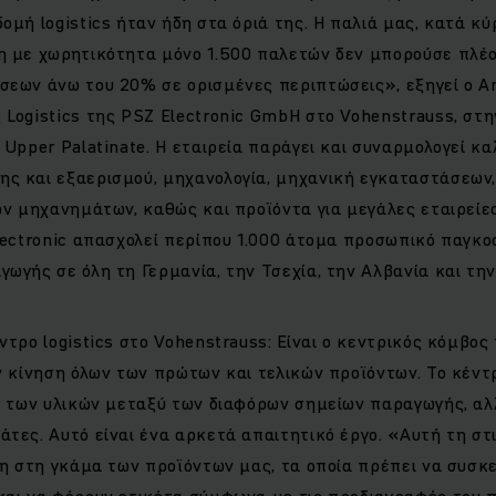
ομή logistics ήταν ήδη στα όριά της. Η παλιά μας, κατά κύρ
η με χωρητικότητα μόνο 1.500 παλετών δεν μπορούσε πλέο
εων άνω του 20% σε ορισμένες περιπτώσεις», εξηγεί ο An
Logistics της PSZ Electronic GmbH στο Vohenstrauss, στη
 Upper Palatinate. Η εταιρεία παράγει και συναρμολογεί κα
ς και εξαερισμού, μηχανολογία, μηχανική εγκαταστάσεων
ών μηχανημάτων, καθώς και προϊόντα για μεγάλες εταιρείε
lectronic απασχολεί περίπου 1.000 άτομα προσωπικό παγκο
ωγής σε όλη τη Γερμανία, την Τσεχία, την Αλβανία και την
ντρο logistics στο Vohenstrauss: Είναι ο κεντρικός κόμβος 
ν κίνηση όλων των πρώτων και τελικών προϊόντων. Το κέντρο
η των υλικών μεταξύ των διαφόρων σημείων παραγωγής, αλ
τες. Αυτό είναι ένα αρκετά απαιτητικό έργο. «Αυτή τη στ
δη στη γκάμα των προϊόντων μας, τα οποία πρέπει να συσκ
αι να φέρουν ετικέτα σύμφωνα με τις προδιαγραφές του πε