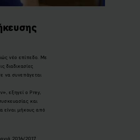
θήκευσης
λώς νέο επίπεδο. Με
ς διαδικασίες
σε να συνεπάγεται
, εξηγεί ο Prey,
 συσκευασίας και
α είναι μήκους από
νιά 2016/2017.