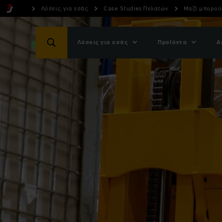
Λύσεις για εσάς
Case Studies Πελατών
Μαζί μπορού
Λύσεις για εσάς
Προϊόντα
Α