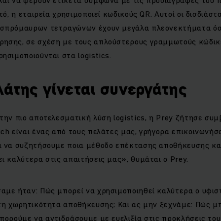
τό, η εταιρεία χρησιμοποιεί κωδικούς QR. Αυτοί οι δισδιάστ
ασπρόμαυρων τετραγώνων έχουν μεγάλα πλεονεκτήματα όσ
ησης, σε σχέση με τους απλούστερους γραμμωτούς κώδικε
ησιμοποιούνται στα logistics.
λάτης γίνεται συνεργάτης
την πιο αποτελεσματική λύση logistics, η Prey ζήτησε συμ
ch είναι ένας από τους πελάτες μας, γρήγορα επικοινωνήσ
α να συζητήσουμε ποια μέθοδο επέκτασης αποθήκευσης κ
ι καλύτερα στις απαιτήσεις μας», θυμάται ο Prey.
αμε ήταν: Πώς μπορεί να χρησιμοποιηθεί καλύτερα ο υφισ
στη χωρητικότητα αποθήκευσης; Και ας μην ξεχνάμε: Πώς μ
πορούμε να αντιδράσουμε με ευελιξία στις προκλήσεις του