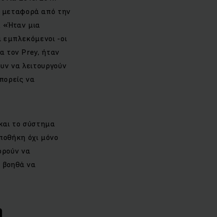
ν μεταφορά από την
. «Ήταν μια
 εμπλεκόμενοι -οι
α τον Prey, ήταν
υν να λειτουργούν
πορείς να
και το σύστημα
ποθήκη όχι μόνο
πορούν να
ς βοηθά να
η