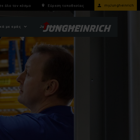
myJungheinrich
σε όλο τον κόσμο
Εύρεση τοποθεσίας
κά με εμάς
Jungheinrich Shop