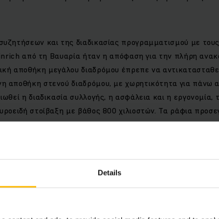
συζητήσεων και της διαδικασίας προγραμματισμού με του
einrich από τη Βαυαρία ήταν η απόφαση για την πλήρη ανα
ική αποθήκη μεγάλου διαδρόμου έπρεπε να αντικατασταθε
η αποθήκη στενού διαδρόμου, με χωρητικότητα για πάνω α
ιωθεί η διαδικασία συλλογής, η ασφάλεια και η εργονομία,
υροειδή στοίβαξη με βάθος 800 χιλιοστών. Τα ράφια προσε
ης μεγάλου ύψους EKX 410. Τα μηχανήματα έχουν καλωδι
και πλοήγηση αποθήκης και λειτουργούν διαισθητικά και ε
ς αποθήκης της PSZ. Για παράδειγμα, το πάτημα ενός κου
 σύστημα πλοήγησης να καθοδηγήσει το μηχάνημα στενού δ
Details
 Σύστημα Διαχείρισης Αποθήκης WMS Series 2 της Junghein
ες οι πληροφορίες. Ακόμη και σε αυτή τη βασική έκδοση 
ρη η διακίνηση υλικού και πληροφοριών. Αυτό επιτρέπει τη