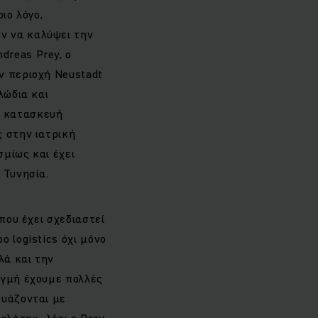
ιο λόγο,
ν να καλύψει την
dreas Prey, ο
ν περιοχή Neustadt
λώδια και
, κατασκευή
ς στην ιατρική
σμίως και έχει
 Τυνησία.
που έχει σχεδιαστεί
 logistics όχι μόνο
λά και την
ιγμή έχουμε πολλές
ευάζονται με
λάτη», λέει ο Prey.