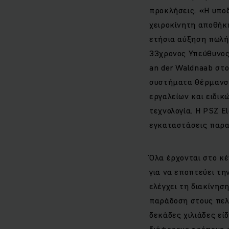
προκλήσεις. «Η υποδ
χειροκίνητη αποθήκ
ετήσια αύξηση πωλήσ
33χρονος Υπεύθυνος 
an der Waldnaab στο
συστήματα θέρμανση
εργαλείων και ειδικ
τεχνολογία. Η PSZ E
εγκαταστάσεις παραγ
Όλα έρχονται στο κέ
για να εποπτεύει τη
ελέγχει τη διακίνησ
παράδοση στους πελά
δεκάδες χιλιάδες εί
διάφορους τρόπους κ