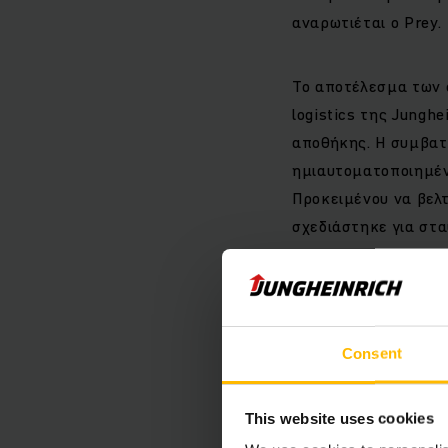
αναρωτιέται ο Prey.
Το αποτέλεσμα των 
logistics της Jungh
αποθήκης. Η συμβατ
ημιαυτοματοποιημέν
Προκειμένου να βελτ
σχεδιάστηκε για στα
μηχανήματα στοίβαξ
τερματικά, σαρωτές 
από το προσωπικό τη
για να μπορέσει το
Consent
προορισμό του. Στο
συγκεντρώνονται όλ
This website uses cookies
συγχρονιστεί ολόκλη