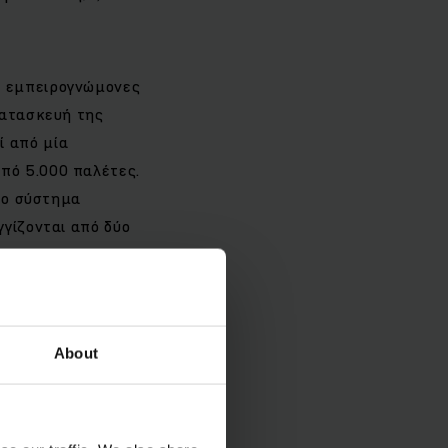
ς εμπειρογνώμονες
κατασκευή της
ί από μία
πό 5.000 παλέτες.
 το σύστημα
γγίζονται από δύο
ακή καθοδήγηση,
ξαιρετικά αξιόπιστα
μπιού είναι αρκετό
ιαδρόμου στον
About
rich
του WMS μπορεί να
ν άριστη διαχείριση