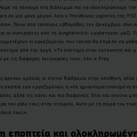
λαμε να κάνουμε ένα διάλειμμα και να ολοκληρώσουμε τη
κη σε μία μόνο μέρα», λέει ο Υπεύθυνος Logistics της PSZ
ία». Πάνω από τέσσερις εβδομάδες τον Δεκέμβριο, όλοι οι
αι οι συνεργάτες από τη Jungheinrich- εργάστηκαν μαζί. Γι
υμμετέχουν οι εργαζόμενοι, που τελικά θα έπρεπε να μάθο
σύστημα από την αρχή. «Το σύστημα είναι κατανοητό και μ
 με τις διάφορες λειτουργίες του», λέει ο Prey.
ς άρεσαν αμέσως οι στενοί διάδρομοι στην αποθήκη, αλλά 
τη σκοπιά των εργαζομένων, η νέα ημιαυτοματοποιημένη α
ασίες, αλλά τις κάνει και πιο διαφανείς. Έτσι και εκείνοι μ
α τον ρόλο τους στην εταιρεία. Αυτό με τη σειρά του του
υλειά τους».
η εποπτεία και ολοκληρωμέν