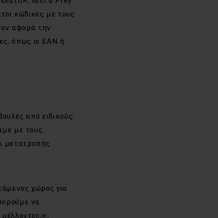
ατοι κώδικες με τους
ον αφορά την
ς, όπως οι EAN ή
βουλές από ειδικούς:
αμε με τους
αι μετατροπής
τάμενος χώρος για
πορούμε να
 μέλλοντος;»,