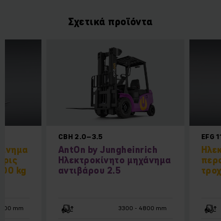
Σχετικά προϊόντα
CBH 2.0–3.5
EFG 1
χάνημα
AntOn by Jungheinrich
Ηλε
ερις
Ηλεκτροκίνητο μηχάνημα
περ
000 kg
αντιβάρου 2.5
τροχ
6500 mm
3300 - 4800 mm