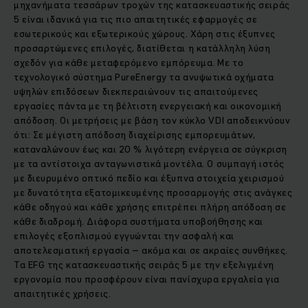
μηχανήματα τεσσάρων τροχών της κατασκευαστικής σειράς
5 είναι ιδανικά για τις πιο απαιτητικές εφαρμογές σε
εσωτερικούς και εξωτερικούς χώρους. Χάρη στις έξυπνες
προσαρτώμενες επιλογές, διατίθεται η κατάλληλη λύση
σχεδόν για κάθε μεταφερόμενο εμπόρευμα. Με το
τεχνολογικό σύστημα PureEnergy τα ανυψωτικά οχήματα
υψηλών επιδόσεων διεκπεραιώνουν τις απαιτούμενες
εργασίες πάντα με τη βέλτιστη ενεργειακή και οικονομική
απόδοση. Οι μετρήσεις με βάση τον κύκλο VDI αποδεικνύουν
ότι: Σε μέγιστη απόδοση διαχείρισης εμπορευμάτων,
καταναλώνουν έως και 20 % λιγότερη ενέργεια σε σύγκριση
με τα αντίστοιχα ανταγωνιστικά μοντέλα. Ο συμπαγή ιστός
με διευρυμένο οπτικό πεδίο και έξυπνα στοιχεία χειρισμού
με δυνατότητα εξατομικευμένης προσαρμογής στις ανάγκες
κάθε οδηγού και κάθε χρήσης επιτρέπει πλήρη απόδοση σε
κάθε διαδρομή. Διάφορα συστήματα υποβοήθησης και
επιλογές εξοπλισμού εγγυώνται την ασφαλή και
αποτελεσματική εργασία – ακόμα και σε ακραίες συνθήκες.
Τα EFG της κατασκευαστικής σειράς 5 με την εξελιγμένη
εργονομία που προσφέρουν είναι πανίσχυρα εργαλεία για
απαιτητικές χρήσεις.