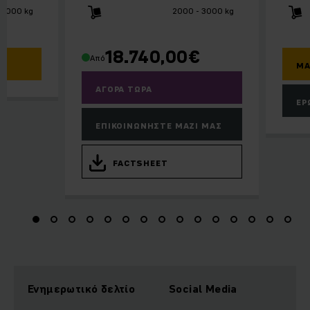
 2000 kg
2000 - 3000 kg
18.740,00
€
Από
ΜΆ
ΑΓΟΡΆ ΤΏΡΑ
ΕΡ
ΕΠΙΚΟΙΝΩΝΉΣΤΕ ΜΑΖΊ ΜΑΣ
FACTSHEET
Ενημερωτικό δελτίο
Social Media