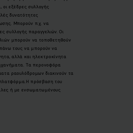
 οι εξέδρες συλλογής
λλές δυνατότητες
σης. Μπορούν π.χ. να
ες συλλογής παραγγελιών. Οι
ελιών μπορούν να τοποθετηθούν
 πάνω τους να μπορούν να
ίνητα, αλλά και ηλεκτροκίνητα
ηχανήματα. Τα περονοφόρα
ματα ραουλόδρομων διακινούν τα
ν πλατφόρμα.Η πρόσβαση του
κάλες ή με ενσωματωμένους