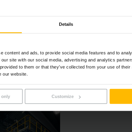
η δαπανών
Details
 με τα πρότυπα
e content and ads, to provide social media features and to analy
ασφαλείας
 our site with our social media, advertising and analytics partn
 provided to them or that they’ve collected from your use of their
e our website.
 only
Customize