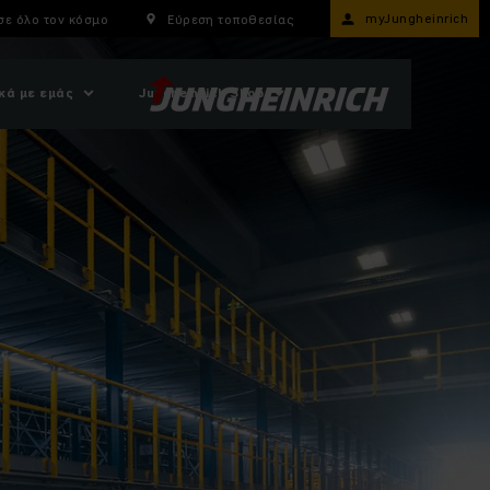
myJungheinrich
σε όλο τον κόσμο
Εύρεση τοποθεσίας
κά με εμάς
Jungheinrich Shop