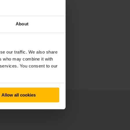
About
se our traffic. We also share
ers who may combine it with
 services. You consent to our
Allow all cookies