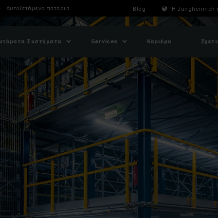
Αυτοϊστάμενα πατάρια
Blog
Η Jungheinrich 
υτόματα Συστήματα
Services
Καριέρα
Σχετι