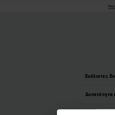
Χαρ
Ευέλικτες δ
Δυνατότητα 
Θεαματική α