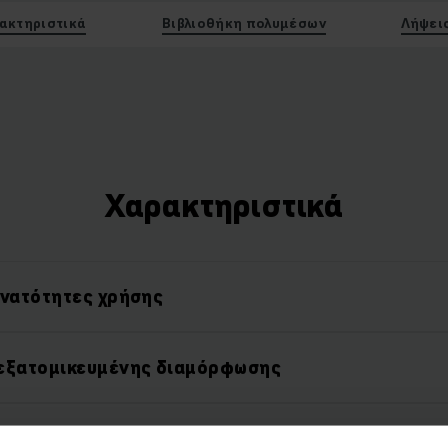
ακτηριστικά
Βιβλιοθήκη πολυμέσων
Λήψει
Χαρακτηριστικά
υνατότητες χρήσης
εξατομικευμένης διαμόρφωσης
ύξηση της ωφέλιμης επιφάνειας