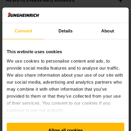
Μεγάλη δυνατότητα επέκτασης
Consent
Details
About
Μεγιστοποίηση του όγκου αποθήκευσης
This website uses cookies
Ελαχιστοποίηση των λειτουργικών εξόδων
We use cookies to personalise content and ads, to
provide social media features and to analyse our traffic.
We also share information about your use of our site with
our social media, advertising and analytics partners who
may combine it with other information that you’ve
provided to them or that they’ve collected from your use
of their services. You consent to our cookies if you
continue to use our website.
Allow all cookies