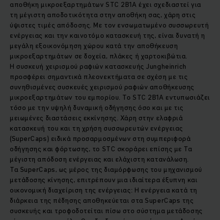
αποθήκη μικροεξαρτημάτων STC 2B1A έχει σχεδιαστεί για
τη μέγιστη αποδοτικότητα στην αποθήκη σας, χάρη στις
ύψιστες τιμές απόδοσης. Με τον ενσωματωμένο συσσωρευτή
ενέργειας και την καινοτόμο κατασκευή της, είναι δυνατή η
μεγάλη εξοικονόμηση χώρου κατά την αποθήκευση
μικροεξαρτημάτων σε δοχεία, πλάκες ή χαρτοκιβώτια.
Η συσκευή χειρισμού ραφιών κατασκευής Jungheinrich
προσφέρει σημαντικά πλεονεκτήματα σε σχέση με τις
συνηθισμένες συσκευές χειρισμού ραφιών αποθήκευσης
μικροεξαρτημάτων του εμπορίου. Το STC 2B1A εντυπωσιάζει
τόσο με την υψηλή δυναμική οδήγησης όσο και με τις
μειωμένες διαστάσεις εκκίνησης. Χάρη στην ελαφριά
κατασκευή του και τη χρήση συσσωρευτών ενέργειας
(SuperCaps) ειδικά προσαρμοσμένων στη συμπεριφορά
οδήγησης και φόρτωσης, το STC σκοράρει επίσης με Τα
μέγιστη απόδοση ενέργειας και ελάχιστη κατανάλωση.
Τα SuperCaps, ως μέρος της διαμόρφωσης του μηχανισμού
μετάδοσης κίνησης, επιτρέπουν μια ιδιαίτερα έξυπνη και
οικονομική διαχείριση της ενέργειας: Η ενέργεια κατά τη
διάρκεια της πέδησης αποθηκεύεται στα SuperCaps της
συσκευής και τροφοδοτείται πίσω στο σύστημα μετάδοσης