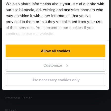
We also share information about your use of our site with
Σχετικά με εμάς
our social media, advertising and analytics partners who
may combine it with other information that you’ve
Υποκαταστήματα
provided to them or that they’ve collected from your use
of their services. You consent to our cookies if you
continue to use our website.
Επισκεφθείτε τον εταιρικό μας ιστότοπο
Πολιτική Προστασίας Προσωπικών Δεδομένων
Allow all cookies
Πολιτική Απορρήτου για ψηφιακές υπηρεσίες
Customize
Όροι Χρήσης
Use necessary cookies only
OpenLine
Preference Center
Cookies