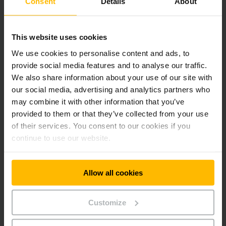
Consent
Details
About
με την After Sales υποστήριξή σας. Ως ο κατάλληλος
συνεργάτης αυτοματισμού, σχεδιάζουμε και υλοποιούμε
from scratch ένα σύστημα προσαρμοσμένο στις ανάγκες της
εφοδιαστικής αλυσίδας, με το οποίο αυξάνετε αυτόματα την
This website uses cookies
απόδοση της αποθήκης. Μεταξύ άλλων, οι λύσεις μας
We use cookies to personalise content and ads, to
περιλαμβάνουν:
provide social media features and to analyse our traffic.
We also share information about your use of our site with
Περονοφόρα και παλετοφόρα
our social media, advertising and analytics partners who
may combine it with other information that you’ve
provided to them or that they’ve collected from your use
Ηλεκτροκίνητα ή με κινητήρα εσωτερικής καύσης; Οι λύσεις
μας σχεδιάζονται με βάση τις ανάγκες του χώρου και του
of their services. You consent to our cookies if you
budget σας, βελτιώνοντας τους χρόνους φορτοεκφόρτωσης
continue to use our website.
και μεταφοράς φορτίων.
Allow all cookies
Συστήματα ραφιών Jungheinrich
Customize
Τα ράφια αποθήκης ή ράφια παλετών σας επιτρέπουν την
αποθήκευση υλικών και αγαθών σε παλέτες σε διάφορα
επίπεδα. Κύριος σκοπός τους είναι η εξοικονόμηση χώρου με