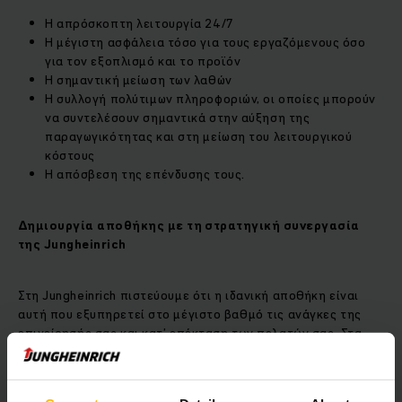
Η απρόσκοπτη λειτουργία 24/7
Η μέγιστη ασφάλεια τόσο για τους εργαζόμενους όσο
για τον εξοπλισμό και το προϊόν
Η σημαντική μείωση των λαθών
Η συλλογή πολύτιμων πληροφοριών, οι οποίες μπορούν
να συντελέσουν σημαντικά στην αύξηση της
παραγωγικότητας και στη μείωση του λειτουργικού
κόστους
Η απόσβεση της επένδυσης τους.
Δημιουργία αποθήκης με τη στρατηγική συνεργασία
της
Jungheinrich
Στη Jungheinrich πιστεύουμε ότι η ιδανική αποθήκη είναι
αυτή που εξυπηρετεί στο μέγιστο βαθμό τις ανάγκες της
επιχείρησής σας και κατ’ επέκταση των πελατών σας. Στα
πλαίσια αυτά, βρισκόμαστε δίπλα σας, προσφέροντάς σας
ολοκληρωμένες δυναμικές λύσεις στα μέτρα σας που
ξεκινούν από το σχεδιασμό αποθήκης και ολοκληρώνονται