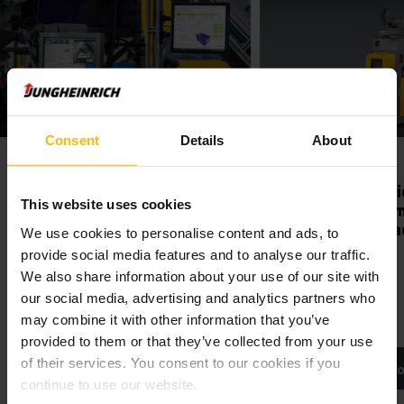
Consent
Details
About
Βέλτιστη δικτύωση
EKS 215a
Jungheinrich logistics
Automated Gu
This website uses cookies
interface
Vehicle Syste
Supported St
We use cookies to personalise content and ads, to
Εύκολη ψηφιοποίηση και δικτύωση:
provide social media features and to analyse our traffic.
το Jungheinrich logistics interface
We also share information about your use of our site with
εξασφαλίζει βέλτιστη επικοινωνία
μεταξύ μηχανημάτων,
our social media, advertising and analytics partners who
εγκαταστάσεων και λογισμικού.
may combine it with other information that you’ve
provided to them or that they’ve collected from your use
of their services. You consent to our cookies if you
ΜΆΘΕΤΕ ΠΕΡΙΣΣΌΤΕΡΑ
ΜΆΘΕΤΕ ΠΕΡΙΣ
continue to use our website.