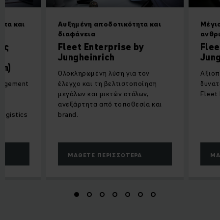
ητα και
Αυξημένη αποδοτικότητα και
Μέγισ
διαφάνεια
ανθρ
ης
Fleet Enterprise by
Flee
Jungheinrich
Jung
em)
Ολοκληρωμένη λύση για τον
Αξιοπ
anagement
έλεγχο και τη βελτιστοποίηση
δυνατ
ό
μεγάλων και μικτών στόλων,
Fleet
ή
ανεξάρτητα από τοποθεσία και
logistics
brand.
ΜΆΘΕΤΕ ΠΕΡΙΣΣΌΤΕΡΑ
ΜΆ