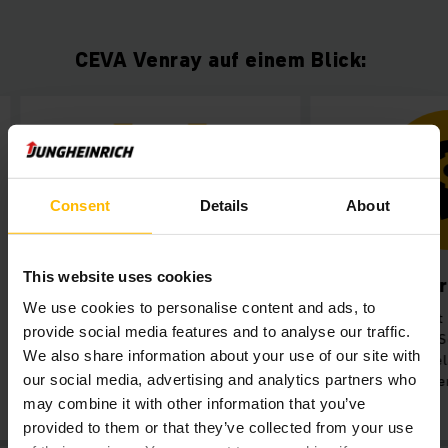
CEVA Venray auf einem Blick:
Consent
Details
About
This website uses cookies
Keine Batteriewartung
Erhöhte Pro
We use cookies to personalise content and ads, to
Arbeitszeitaufwand für
Arbeitszeit fü
provide social media features and to analyse our traffic.
Batteriewechselschulungen
Wartungen, Sch
We also share information about your use of our site with
entfällt.
Sicherheitsbelan
our social media, advertising and analytics partners who
produktiv genu
may combine it with other information that you’ve
provided to them or that they’ve collected from your use