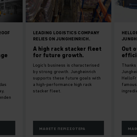
ROOF
LEADING LOGISTICS COMPANY
HELLO
RELIES ON JUNGHEINRICH.
JUNGH
A high rack stacker fleet
Out o
age
for future growth.
effic
Logic's business is characterised
Thanks 
by strong growth. Jungheinrich
Junghei
supports these future goals with
HelloFr
 das
a high-performance high rack
famous 
ay,
stacker fleet.
ingredi
renden
ΜΆΘΕΤΕ ΠΕΡΙΣΣΌΤΕΡΑ
ΜΆΘ