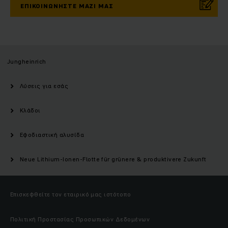
ΕΠΙΚΟΙΝΩΝΉΣΤΕ ΜΑΖΊ ΜΑΣ
Jungheinrich
Λύσεις για εσάς
Κλάδοι
Εφοδιαστική αλυσίδα
Neue Lithium-Ionen-Flotte für grünere & produktivere Zukunft
Επισκεφθείτε τον εταιρικό μας ιστότοπο
Πολιτική Προστασίας Προσωπικών Δεδομένων