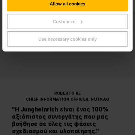
προσαρμοσμένη λύση που
Allow all cookies
επιτρέπει λειτουργία 24/7.
Customize
Use necessary cookies only
ROBERTO RE
CHIEF INFORMATION OFFICER, NUTKAO
"Η Jungheinrich είναι ένας 100%
αξιόπιστος συνεργάτης που μας
βοήθησε σε όλες τις φάσεις
σχεδιασμού και υλοποίησης."