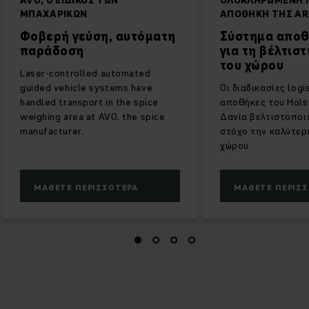
ΜΠΑΧΑΡΙΚΏΝ
ΑΠΟΘΉΚΗ ΤΗΣ AR
Φοβερή γεύση, αυτόματη
Σύστημα απο
παράδοση
για τη βέλτισ
του χώρου
Laser-controlled automated
guided vehicle systems have
Οι διαδικασίες logi
handled transport in the spice
αποθήκες του Hols
weighing area at AVO, the spice
Δανία βελτιστοποι
manufacturer.
στόχο την καλύτερ
χώρου.
ΜΆΘΕΤΕ ΠΕΡΙΣΣΌΤΕΡΑ
ΜΆΘΕΤΕ ΠΕΡΙΣ