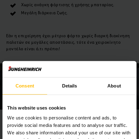
Χωρίς ανάγκη φόρτισης ή χρήσης μπαταρίας.
Μεγάλη διάρκεια ζωής.
Εάν η επιχείρηση έχει μέτριο φόρτο χωρίς διαρκή διακίνηση
παλετών σε μεγάλες αποστάσεις, τότε ένα χειροκίνητο
μοντέλο είναι ό,τι πρέπει!
Consent
Details
About
This website uses cookies
We use cookies to personalise content and ads, to
Ηλεκτροκίνητο παλετοφόρο - Η λύση για πιο
provide social media features and to analyse our traffic.
απαιτητικές εργασίες
We also share information about your use of our site with