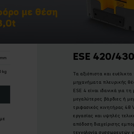
φόρο με θέση
3,0t
ESE 420/43
5 mm
 kg
Τα αξιόπιστα και ευέλικτ
μηχανήματα πλευρικής θέ
ESE 4 είναι ιδανικά για τ
μεγαλύτερες βάρδιες ή με
τριφασικός κινητήρας 48 
εργασίας και υψηλές τελικ
με
απόδοση διαχείρισης εμπο
τεχνολογία συσσωρευτών χ