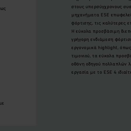
στους υπερσύγχρονους συσ
έως
μηχανήματα ESE επωφελεί
φόρτισης, τις καλύτερες ε
Η εύκολα προσβάσιμη διεπ
γρήγορη ενδιάμεση φόρτισ
εργονομικά highlight, όπω
τιμονιού, τα εύκολα προσβ
οθόνη οδηγού πολλαπλών λ
εργασία με το ESE 4 ιδιαί
με