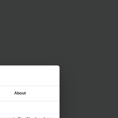
rgy and money and
ry) provides you with
 be flexibly
About
omponents.