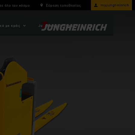
myJungheinrich
σε όλο τον κόσμο
Εύρεση τοποθεσίας
κά με εμάς
Jungheinrich Shop