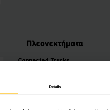
Πλεονεκτήματα
Connected Trucks
Use the data from your trucks to save time, ene
increase efficiency. Our Telematics box (ex facto
a free fleet management starter package that can
Details
expanded with various hardware and software c