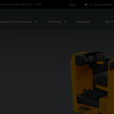
ειριστή στο πλάι2,0 - 3,0t
Blog
Η Jungheinrich 
υτόματα Συστήματα
Services
Καριέρα
Σχετι