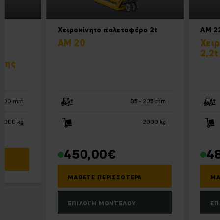
Χειροκίνητο παλετοφόρο 2t
AM 2
AM 20
Χει
2,2t
σης
3000 mm
85 - 205 mm
1000 kg
2000 kg
450,00
€
4
ΜΆΘΕΤΕ ΠΕΡΙΣΣΌΤΕΡΑ
ΜΆ
ΕΠΙΛΟΓΉ ΜΟΝΤΈΛΟΥ
ΕΠ