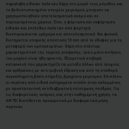
παραλαβή ειδικών παλετών.Χάρη στο μικρό τους μέγεθος και
το βελτιστοποιημένο στοιχείο χειρισμού, μπορούν να
χρησιμοποιηθούν αποτελεσματικά ακόμα και σε
περιορισμένους χώρους. Έτσι, η φόρτωση και εκφόρτωση
ειδικών και επίπεδων παλετών από φορτηγά
διεκπεραιώνεται γρήγορα και αποτελεσματικά. Και φυσικά
διατηρείται επαρκής απόσταση 13 mm από το έδαφος για τη
μεταφορά των εμπορευμάτων. Χάρη στο στάνταρ
χαρακτηριστικό της ταχείας ανύψωσης, τρεις μόνο κινήσεις
του μοχλού είναι ήδη αρκετές. Εξαιρετικά στιβαρή
κατασκευή που χαρακτηρίζεται μεταξύ άλλων από τροχούς
και αρθρώσεις με αντιτριβική έδραση και από τη σταθερά
συγκολλημένη βάση στήριξης βραχίονα χειρισμού. Επιπλέον,
οι περόνες από ειδικά σκληρυμένο ατσάλι είναι καλυμμένες
με προστατευτική αντιδιαβρωτική επίστρωση πούδρας. Για
τις διαφορετικές ανάγκες σας στην καθημερινή χρήση, τα
AM 15l διατίθενται προαιρετικά με διαφορετικά μήκη
περονών.