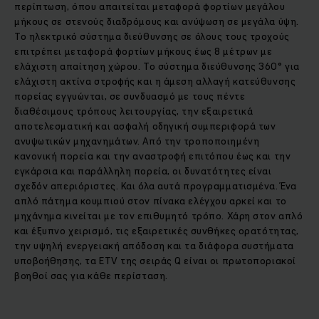
περίπτωση, όπου απαιτείται μεταφορά φορτίων μεγάλου
μήκους σε στενούς διαδρόμους και ανύψωση σε μεγάλα ύψη.
Το ηλεκτρικό σύστημα διεύθυνσης σε όλους τους τροχούς
επιτρέπει μεταφορά φορτίων μήκους έως 8 μέτρων με
ελάχιστη απαίτηση χώρου. Το σύστημα διεύθυνσης 360° για
ελάχιστη ακτίνα στροφής και η άμεση αλλαγή κατεύθυνσης
πορείας εγγυώνται, σε συνδυασμό με τους πέντε
διαθέσιμους τρόπους λειτουργίας, την εξαιρετικά
αποτελεσματική και ασφαλή οδηγική συμπεριφορά των
ανυψωτικών μηχανημάτων. Από την τροποποιημένη
κανονική πορεία και την αναστροφή επιτόπου έως και την
εγκάρσια και παράλληλη πορεία, οι δυνατότητες είναι
σχεδόν απεριόριστες. Και όλα αυτά προγραμματισμένα. Ένα
απλό πάτημα κουμπιού στον πίνακα ελέγχου αρκεί και το
μηχάνημα κινείται με τον επιθυμητό τρόπο. Χάρη στον απλό
και έξυπνο χειρισμό, τις εξαιρετικές συνθήκες ορατότητας,
την υψηλή ενεργειακή απόδοση και τα διάφορα συστήματα
υποβοήθησης, τα ETV της σειράς Q είναι οι πρωτοποριακοί
βοηθοί σας για κάθε περίσταση.