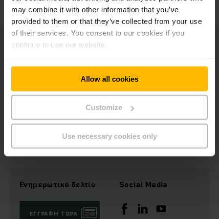
επιτυχημένοι μαζί».
may combine it with other information that you’ve
provided to them or that they’ve collected from your use
of their services. You consent to our cookies if you
continue to use our website.
Η ITS Forklifts κατέχει ισχυρή θέση στην αγορά της Νέας
Ζηλανδίας που υποστηρίζεται από ένα πολύ καλά
εδραιωμένο δίκτυο με πάνω από δέκα συνεργαζόμενους
αντιπροσώπους. Η Jungheinrich θα ενισχύσει και θα
Allow all cookies
αναπτύξει περαιτέρω τη σχέση με τους αντιπροσώπους σε
όλη τη Νέα Ζηλανδία.
Customize
*Φωτογραφία: τα κεντρικά της Jungheinrich στο Αμβούργο
Use necessary cookies only
Ενημερωτικό δελτίο
Social Media
ΕΓΓΡΑΦΉ ΤΏΡΑ