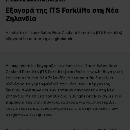
Η JUNGHEINRICH ΜΕΓΑΛΏΝΕΙ
Εξαγορά της ITS Forklifts στη Νέα
Ζηλανδία
Η Industrial Truck Sales New Zealand Forklifts (ITS Forklifts)
εξαγοράζεται από τη Jungheinrich
Η Jungheinrich εξαγοράζει την Industrial Truck Sales New
Zealand Forklifts (ITS Forklifts) και ιδρύει την 41η θυγατρική
της εταιρεία στη Νέα Ζηλανδία. Η εταιρεία θα διανείμει
ολόκληρο το χαρτοφυλάκιό της μέσω του υπάρχοντος
δικτύου πωλήσεων και των τοπικών συνεργατών στη Νέα
Ζηλανδία. Με τη νέα τοποθεσία, η Jungheinrich ενισχύει την
παρουσία της στην παγκόσμια αγορά για να υποστηρίξει
τους πελάτες και τους συνεργάτες της στην επίτευξη των
στόχων ανάπτυξής τους.