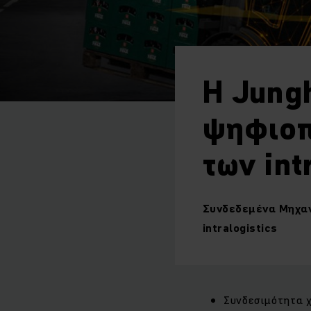
Η Jung
ψηφιοπ
των int
Συνδεδεμένα Μηχα
intralogistics
Συνδεσιμότητα 