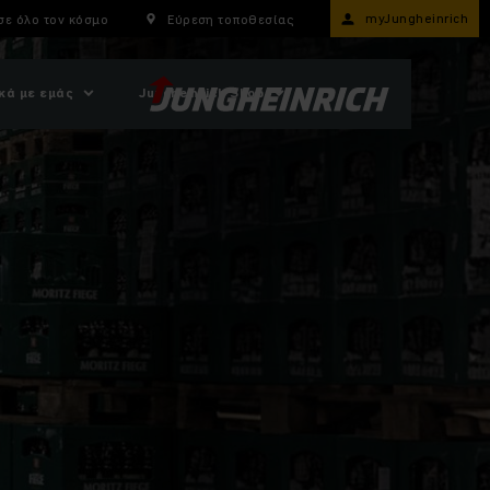
myJungheinrich
σε όλο τον κόσμο
Εύρεση τοποθεσίας
κά με εμάς
Jungheinrich Shop