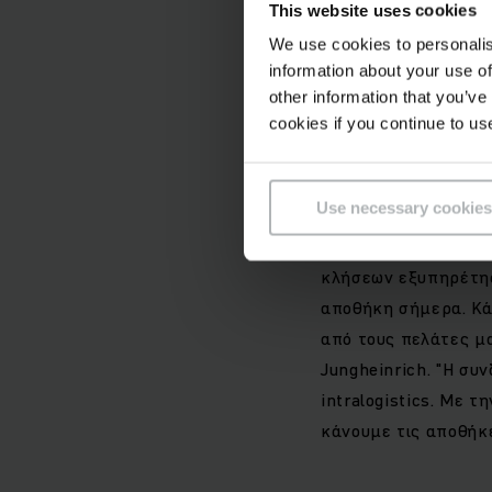
This website uses cookies
λειτουργίες: διαχεί
We use cookies to personalis
και την υπηρεσία εξ
information about your use of
τοποθεσίας, το σύστ
other information that you’ve
σύνθεσης του στόλου
cookies if you continue to us
βοηθά στο συντονισ
ιδιαίτερα υψηλή ή χ
Use necessary cookies
να επικοινωνήσουν 
Jungheinrich FMS κ
κλήσεων εξυπηρέτηση
αποθήκη σήμερα. Κά
από τους πελάτες μα
Jungheinrich. "Η συ
intralogistics. Με 
κάνουμε τις αποθήκ