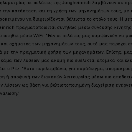
ηλεμετρίας, οι πελάτες της Jungheinrich λαμβάνουν σε πρ
ε την κατάσταση και τη χρήση των μηχανημάτων τους, με 
ροκειμένου να διαχειρίζονται βέλτιστα το στόλο τους. Η μ
heinrich πραγματοποιείται συνήθως μέσω σύνδεσης κινητής
οποιηθεί μέσω WiFi. "Εάν οι πελάτες μας συμφωνούν να μο
 και οχήματος των μηχανημάτων τους, αυτό μας παρέχει 
ά με την πραγματική χρήση των μηχανημάτων. Επίσης, μας
κάμα των λύσεών μας ακόμη πιο ευέλικτα, ατομικά και ελκ
έει ο Pilz. "Αυτό περιλαμβάνει, για παράδειγμα, απομακρυ
ση ή αποφυγή των διακοπών λειτουργίας μέσω πιο αποδοτι
 λύσεων ως βάση για βελτιστοποιημένη διαχείριση ενέργε
νάλωση."