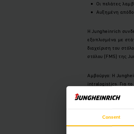
Οι πελάτες λαμβ
Αυξημένη απόδο
Η Jungheinrich συνδ
εξοπλισμένα με στάν
διαχείριση του στόλο
στόλου (FMS) της Ju
Αμβούργο: Η Junghei
intralogistics. Για
παράγονται στα ευρ
είναι με αυτό τον 
στην αποθήκη. Με τη
μπορούν να χρησιμοπ
Consent
πελάτες με την αγο
Jungheinrich Fleet 