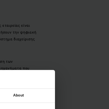
 εταιρείας είναι
ινήσουν την ψηφιακή
σύστημα διαχείρισης
ωση των
α μηχανήματα που
νήματα Jungheinrich
α έξυπνη ενσωμάτωση
 FMS, οι πελάτες
στόλου τους. Οι
About
πλέον το
έτει πέντε βασικές