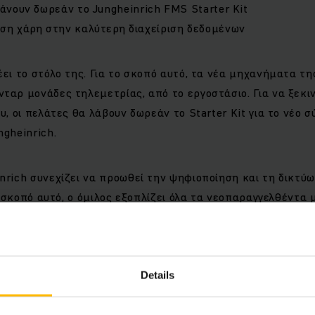
άνουν δωρεάν το Jungheinrich FMS Starter Kit
ση χάρη στην καλύτερη διαχείριση δεδομένων
έει το στόλο της. Για το σκοπό αυτό, τα νέα μηχανήματα της
ταρ μονάδες τηλεμετρίας, από το εργοστάσιο. Για να ξεκ
υ, οι πελάτες θα λάβουν δωρεάν το Starter Kit για το νέο 
ngheinrich.
nrich συνεχίζει να προωθεί την ψηφιοποίηση και τη δικτύ
 το σκοπό αυτό, ο όμιλος εξοπλίζει όλα τα νεοπαραγγελθέντ
ωπαϊκά εργοστάσιά του, με μονάδες τηλεμετρίας. Τα μηχα
τρόπο πλήρως δικτυωμένα από το εργοστάσιο και έτοιμα γι
 βοήθεια του συστήματος διαχείρισης στόλου Jungheinrich
οιήσουν αυτά τα δεδομένα για τη βέλτιστη αξιοποίηση του 
Details
ρά ενός νέου μηχανήματος της Jungheinrich θα λαμβάνουν 
Management System Starter Kit δωρεάν. Το Starter Kit διαθ