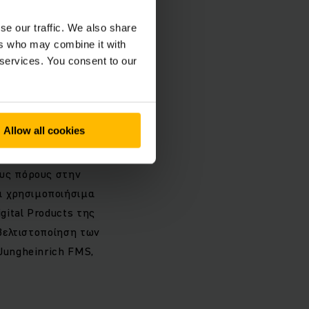
ν, ώρες λειτουργίας
se our traffic. We also share
άτων και
ers who may combine it with
εγέθους και της
 services. You consent to our
η ωρών λειτουργίας
χανημάτων με
 οι πελάτες μπορούν
Allow all cookies
τιγμή μέσω του
 και ολοκληρωμένων
ους πόρους στην
ά χρησιμοποιήσιμα
gital Products της
 βελτιστοποίηση των
Jungheinrich FMS,