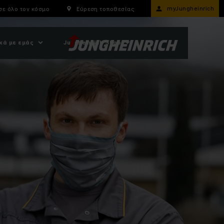
myJungheinrich
σε όλο τον κόσμο
Εύρεση τοποθεσίας
κά με εμάς
Jungheinrich Shop