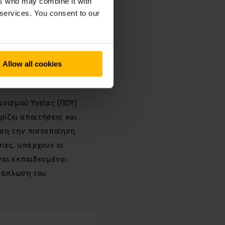
ers who may combine it with
 πελατών και
 services. You consent to our
πιχειρήσεις, η
σιών,
τηρώντας τα
Allow all cookies
ανισμού Υγείας (ΠΟΥ)
ρίζει απαιτήσεις και
ηση την πιστοποίηση
σίες, υπάρχουν οι
ναι εκπαιδευμένοι
εξάπλωση του