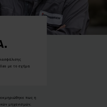
A.
διασφάλισης
llas με το σχήμα
 τεκμηριώθηκε πως η
ρκών μηχανισμών,