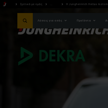
Σχετικά με εμάς
...
H Jungheinrich Hellas πιστοπ
Λύσεις για εσάς
Προϊόντα
Α