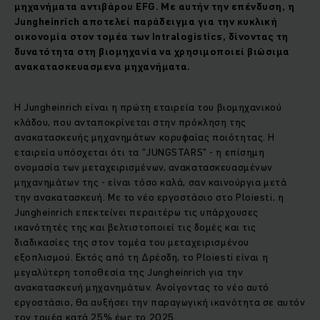
μηχανήματα αντιβάρου EFG. Με αυτήν την επένδυση, η
Jungheinrich αποτελεί παράδειγμα για την κυκλική
οικονομία στον τομέα των
Intralogistics
, δίνοντας
τη
δυνατότητα στη βιομηχανία να χρησιμοποιεί
βιώσιμα
ανακατασκευασμενα μηχανήματα
.
Η Jungheinrich είναι η πρώτη εταιρεία του βιομηχανικού
κλάδου, που ανταποκρίνεται στην πρόκληση της
ανακατασκευής μηχανημάτων κορυφαίας ποιότητας. Η
εταιρεία υπόσχεται ότι τα "JUNGSTARS" - η επίσημη
ονομασία των μεταχειρισμένων, ανακατασκευασμένων
μηχανημάτων της - είναι τόσο καλά, σαν καινούργια μετά
την ανακατασκευή. Με το νέο εργοστάσιο στο Ploiesti, η
Jungheinrich επεκτείνει περαιτέρω τις υπάρχουσες
ικανότητές της και βελτιστοποιεί τις δομές και τις
διαδικασίες της στον τομέα του μεταχειρισμένου
εξοπλισμού. Εκτός από τη Δρέσδη, το Ploiesti είναι η
μεγαλύτερη τοποθεσία της Jungheinrich για την
ανακατασκευή μηχανημάτων. Ανοίγοντας το νέο αυτό
εργοστάσιο, θα αυξήσει την παραγωγική ικανότητα σε αυτόν
τον τομέα κατά 25% έως το 2025.