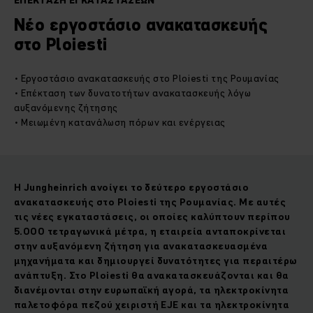
ΕΠΕΚΤΑΣΗ ΕΓΚΑΤΑΣΤΑΣΕΩΝ
Nέο εργοστάσιο ανακατασκευής
στο Ploiesti
• Εργοστάσιο ανακατασκευής στο Ploiesti της Ρουμανίας
• Επέκταση των δυνατοτήτων ανακατασκευής λόγω
αυξανόμενης ζήτησης
• Μειωμένη κατανάλωση πόρων και ενέργειας
Η Jungheinrich ανοίγει το δεύτερο εργοστάσιο
α
νακατασκευής
στο Ploiesti της Ρουμανίας.
Με αυτές
τις νέες εγκαταστάσεις
,
οι
οποί
ες
καλύπτ
ουν
περίπου
5.000 τετραγωνικά μέτρα, η εταιρεία ανταποκρίνεται
στην αυξανόμενη ζήτηση για
ανακατασκευασμένα
μηχανήματα
και δημιουργ
εί δυνατότητες για περαιτέρω
ανάπτυξη. Στο Ploiesti θα
ανακατασκευάζονται και θα
διανέμονται στην
ευρωπαϊκή αγορά, τα ηλεκτροκίνητα
παλετοφόρ
α
πεζού χειριστή EJE και τα ηλεκτροκίνητα