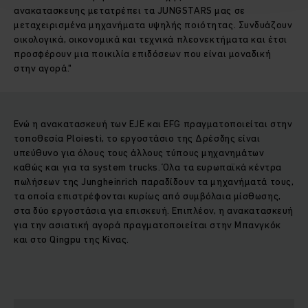
ανακατασκευης μετατρέπει τα JUNGSTARS μας σε
μεταχειρισμένα μηχανήματα υψηλής ποιότητας. Συνδυάζουν
οικολογικά, οικονομικά και τεχνικά πλεονεκτήματα και έτσι
προσφέρουν μια ποικιλία επιδόσεων που είναι μοναδική
στην αγορά."
Ενώ η ανακατασκευή των EJE και EFG πραγματοποιείται στην
τοποθεσία Ploiesti, το εργοστάσιο της Δρέσδης είναι
υπεύθυνο για όλους τους άλλους τύπους μηχανημάτων
καθώς και για τα system trucks. Όλα τα ευρωπαϊκά κέντρα
πωλήσεων της Jungheinrich παραδίδουν τα μηχανήματά τους,
τα οποία επιστρέφονται κυρίως από συμβόλαια μίσθωσης,
στα δύο εργοστάσια για επισκευή. Επιπλέον, η ανακατασκευή
για την ασιατική αγορά πραγματοποιείται στην Μπανγκόκ
και στο Qingpu της Κίνας.