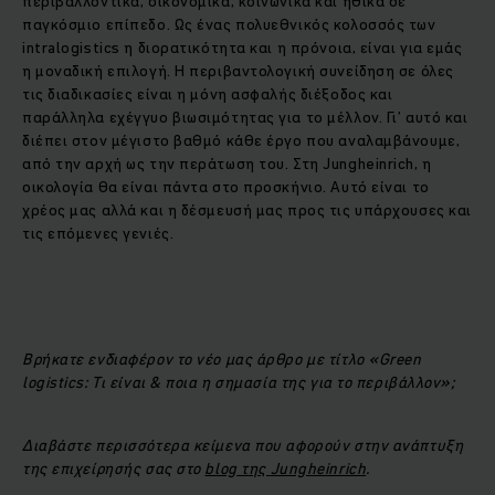
περιβαλλοντικά, οικονομικά, κοινωνικά και ηθικά σε
παγκόσμιο επίπεδο. Ως ένας πολυεθνικός κολοσσός των
intralogistics η διορατικότητα και η πρόνοια, είναι για εμάς
η μοναδική επιλογή. Η περιβαντολογική συνείδηση σε όλες
τις διαδικασίες είναι η μόνη ασφαλής διέξοδος και
παράλληλα εχέγγυο βιωσιμότητας για το μέλλον. Γι’ αυτό και
διέπει στον μέγιστο βαθμό κάθε έργο που αναλαμβάνουμε,
από την αρχή ως την περάτωση του. Στη Jungheinrich, η
οικολογία θα είναι πάντα στο προσκήνιο. Αυτό είναι το
χρέος μας αλλά και η δέσμευσή μας προς τις υπάρχουσες και
τις επόμενες γενιές.
Βρήκατε ενδιαφέρον το νέο μας άρθρο με τίτλο «Green
logistics: Tι είναι & ποια η σημασία της για το περιβάλλον»;
Διαβάστε περισσότερα κείμενα που αφορούν στην ανάπτυξη
της επιχείρησής σας στο
blog
της
Jungheinrich
.