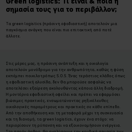
Green logistics: Τι είναι & ποια η
σημασία τους για το περιβάλλον;
Τα
green logistics
(πράσινη εφοδιαστική) αποτελούν μια
παγκόσμια ανάγκη που είναι πιο επιτακτική από ποτέ
άλλοτε.
Στις μέρες μας, η πράσινη ανάπτυξη και η οικολογία
αποτελούν μονόδρομο για την ανθρωπότητα, καθώς η φύση
εκπέμπει ποικιλοτρόπως S.O.S. Ένας τεράστιος κλάδος όπως
η εφοδιαστική αλυσίδα, δεν θα μπορούσε ασφαλώς να
αποτελέσει εξαίρεση ακολουθώντας κάποια άλλη διαδρομή.
Η μοντέρνα εφοδιαστική οφείλει και πρέπει να εφαρμόσει
βιώσιμες πρακτικές, ενσωματώνοντας ρηξικέλευθες
οικολογικές παραμέτρους και πρακτικές σε κάθε επίπεδο.
Από την αποθήκευση και τη μεταφορά μέχρι τη συσκευασία
και τη διανομή, τα green logistics, έχουν ένα στόχο: να
περιορίσουν τη ρύπανση και να εξοικονομήσουν ενέργεια.
Στο παρόν άρθρο, θα αναλύσουμε την κομβική σημασία των