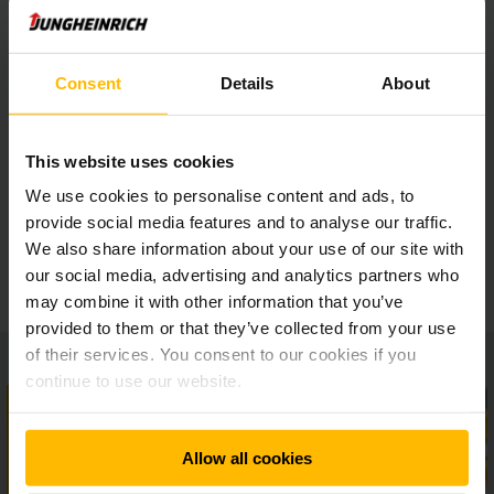
σέρβις
Υψηλός βαθμός διαφάνειας
Consent
Details
About
Ανοικτά πρότυπα
This website uses cookies
We use cookies to personalise content and ads, to
provide social media features and to analyse our traffic.
Πολυάριθμες επιλογές σύνδεσης για τα
συστήματα αποθήκευσής σας
We also share information about your use of our site with
our social media, advertising and analytics partners who
may combine it with other information that you’ve
provided to them or that they’ve collected from your use
of their services. You consent to our cookies if you
continue to use our website.
Allow all cookies