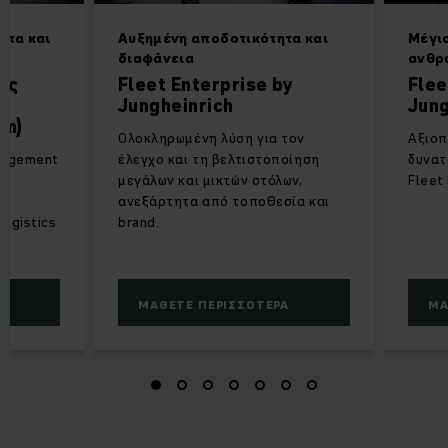
ητα και
Αυξημένη αποδοτικότητα και
Μέγισ
διαφάνεια
ανθρ
ης
Fleet Enterprise by
Flee
Jungheinrich
Jung
em)
Ολοκληρωμένη λύση για τον
Αξιοπ
anagement
έλεγχο και τη βελτιστοποίηση
δυνατ
ό
μεγάλων και μικτών στόλων,
Fleet
ή
ανεξάρτητα από τοποθεσία και
logistics
brand.
ΜΆΘΕΤΕ ΠΕΡΙΣΣΌΤΕΡΑ
ΜΆ