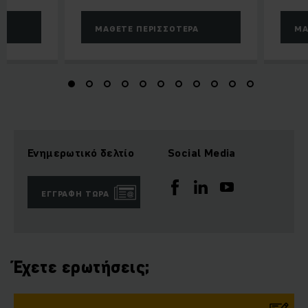
ΜΆΘΕΤΕ ΠΕΡΙΣΣΌΤΕΡΑ
ΜΆ
Ενημερωτικό δελτίο
Social Media
ΕΓΓΡΑΦΉ ΤΏΡΑ
Έχετε ερωτήσεις;