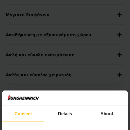
Μέγιστη διαφάνεια
Αποθήκευση με εξοικονόμηση χώρου
Απλή και εύκολη ενσωμάτωση
Απλός και εύκολος χειρισμός
Μεγαλύτερη ασφάλεια διαδικασιών χάρη στα
μειωμένα ποσοστά σφαλμάτων
Consent
Details
About
Με ασφάλεια για το μέλλον κάθε στιγμή