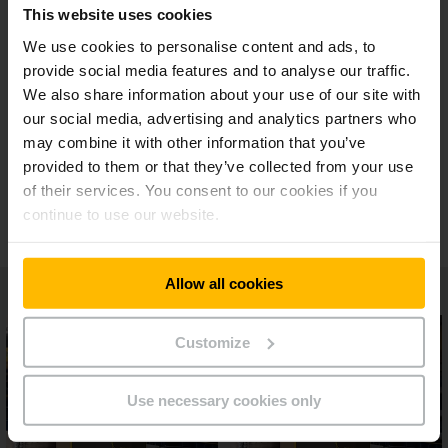
This website uses cookies
Υποστήριξη 24 ώρες το 24ωρο / 7 ημέρες την
We use cookies to personalise content and ads, to
εβδομάδα
provide social media features and to analyse our traffic.
We also share information about your use of our site with
our social media, advertising and analytics partners who
Μεγάλη επιλογή από λειτουργίες
may combine it with other information that you’ve
provided to them or that they’ve collected from your use
of their services. You consent to our cookies if you
Μοναδικό μοντέλο αδειοδότησης
continue to use our website.
Allow all cookies
Customize
Use necessary cookies only