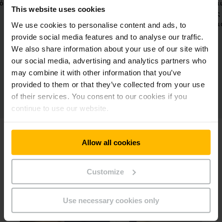
πόδοση
για την κάλυψη ποικίλων
και με
This website uses cookies
απαιτήσεων αποθήκευσης.
τους
αυτομ
We use cookies to personalise content and ads, to
provide social media features and to analyse our traffic.
We also share information about your use of our site with
our social media, advertising and analytics partners who
may combine it with other information that you’ve
provided to them or that they’ve collected from your use
of their services. You consent to our cookies if you
continue to use our website.
Allow all cookies
Customize
Use necessary cookies only