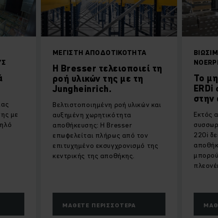
ΜΈΓΙΣΤΗ ΑΠΟΔΟΤΙΚΌΤΗΤΑ
ΒΙΏΣΙ
ΥΣ
NOERP
Η Bresser τελειοποιεί τη
ά
Το μ
ροή υλικών της με τη
ERDi 
Jungheinrich.
στην
ιας
Βελτιστοποιημένη ροή υλικών και
σης με
Εκτός 
αυξημένη χωρητικότητα
μηλό
συσσωρ
αποθήκευσης: Η Bresser
220i δε
επωφελείται πλήρως από τον
αποθήκη
επιτυχημένο εκσυγχρονισμό της
μπορού
κεντρικής της αποθήκης.
πλεονέ
ΜΆΘΕΤΕ ΠΕΡΙΣΣΌΤΕΡΑ
ΜΆΘ