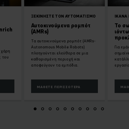
ΞΕΚΙΝΉΣΤΕ ΤΟΝ ΑΥΤΟΜΑΤΙΣΜΌ
ΙΚΑΝΆ 
Αυτοκινούμενα ρομπότ
Το σ
nrich
(AMRs)
ιόντω
προκ
Τα αυτοκινούμενα ρομπότ (AMRs-
Autonomous Mobile Robots)
Για εμά
 χάρη
πλοηγούνται ελεύθερα σε μια
σημαίν
ς του
καθορισμένη περιοχή και
κατάλλ
αποφεύγουν τα εμπόδια.
εργασί
ΜΆΘΕΤΕ ΠΕΡΙΣΣΌΤΕΡΑ
ΜΆΘ