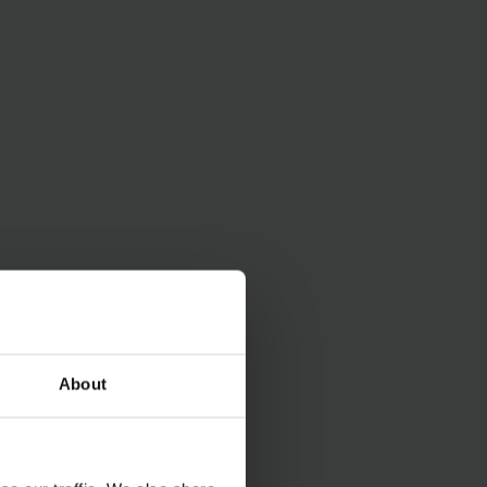
rgy and money and
ry) provides you with
About
 be flexibly
omponents.