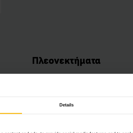
Πλεονεκτήματα
Connected Trucks
Use the data from your trucks to save time, ene
increase efficiency. Our Telematics box (ex facto
Details
a free fleet management starter package that can
expanded with various hardware and software c