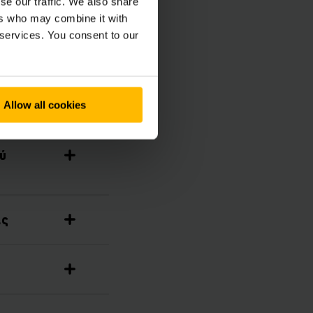
se our traffic. We also share
ers who may combine it with
 services. You consent to our
Allow all cookies
ύ
ας