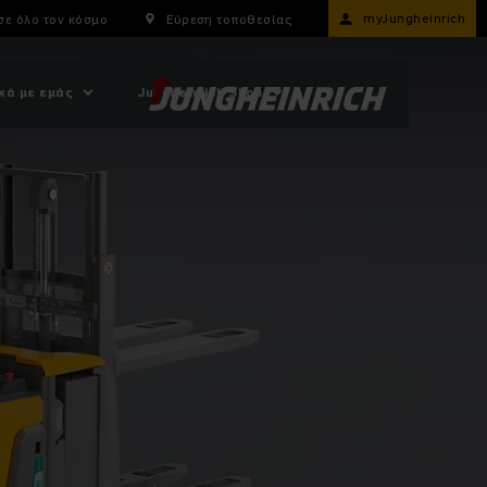
myJungheinrich
σε όλο τον κόσμο
Εύρεση τοποθεσίας
κά με εμάς
Jungheinrich Shop