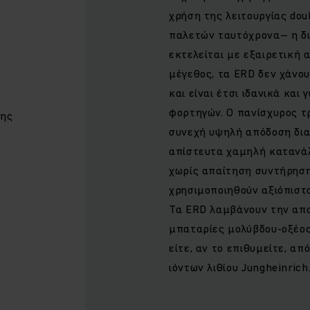
χρήση της λειτουργίας dou
παλετών ταυτόχρονα– η δ
εκτελείται με εξαιρετική 
μέγεθος, τα ERD δεν χάνου
και είναι έτσι ιδανικά κα
φορτηγών. Ο πανίσχυρος τ
σης
συνεχή υψηλή απόδοση δι
απίστευτα χαμηλή κατανά
χωρίς απαίτηση συντήρηση
χρησιμοποιηθούν αξιόπιστα
Τα ERD λαμβάνουν την απα
μπαταρίες μολύβδου-οξέος
είτε, αν το επιθυμείτε, α
ιόντων λιθίου Jungheinrich