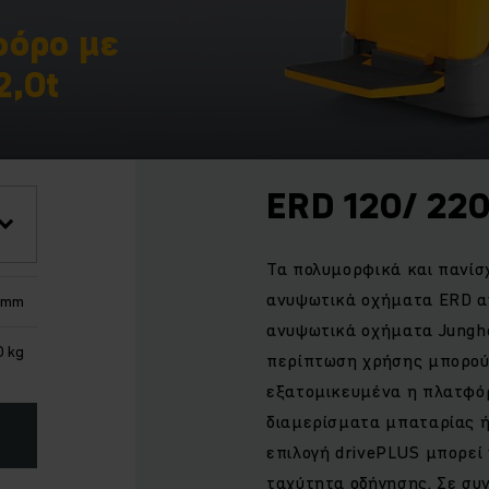
φόρο με
2,0t
ERD 120/ 22
Τα πολυμορφικά και πανί
ανυψωτικά οχήματα ERD α
5 mm
ανυψωτικά οχήματα Junghe
 kg
περίπτωση χρήσης μπορού
εξατομικευμένα η πλατφόρ
διαμερίσματα μπαταρίας ή 
επιλογή drivePLUS μπορεί
ταχύτητα οδήγησης. Σε συ