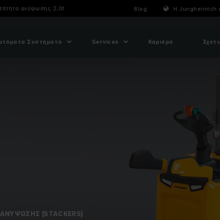
τότητα ανύψωσης 2,0t
Blog
Η Jungheinrich 
υτόματα Συστήματα
Services
Καριέρα
Σχετι
ΑΝΎΨΩΣΗΣ (STACKERS)