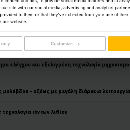
e content and ads, to provide social media features and to analy
 our site with our social media, advertising and analytics partn
 provided to them or that they’ve collected from your use of their
e our website.
Χαρακτηριστικά
 only
Customize
ημα ελέγχου και εξελιγμένη τεχνολογία μηχανισμο
 μολύβδου - οξέως με μεγάλη διάρκεια λειτουργί
 τεχνολογία ιόντων λιθίου