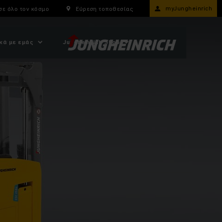
myJungheinrich
σε όλο τον κόσμο
Εύρεση τοποθεσίας
κά με εμάς
Jungheinrich Shop