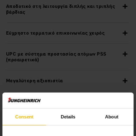
Αποδοτικό στη λειτουργία διπλής και τριπλής
βάρδιας
Εύχρηστο τερματικό επικοινωνίας χειρός
UPC με σύστημα προστασίας ατόμων PSS
(προαιρετικά)
Μεγαλύτερη αξιοπιστία
Ειδικές λειτουργίες
Consent
Details
About
Ευέλικτη διαχείριση διαφόρων τύπων φορείου
φορτίου