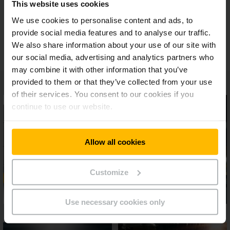
This website uses cookies
We use cookies to personalise content and ads, to
Συμπαγές σύστημα αποθήκης UPC για
ψυκτικές αποθήκες
provide social media features and to analyse our traffic.
We also share information about your use of our site with
our social media, advertising and analytics partners who
may combine it with other information that you’ve
provided to them or that they’ve collected from your use
of their services. You consent to our cookies if you
continue to use our website.
Allow all cookies
Customize
Use necessary cookies only