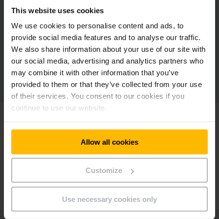
των μονάδων που παρήγαγε το 2019, αποτέλεσαν τα
This website uses cookies
ηλεκτρoκίνητα μηχανήματα και από αυτά ένα ταχέως
We use cookies to personalise content and ads, to
αναπτυσσόμενο ποσοστό ήταν εξοπλισμένο με την
provide social media features and to analyse our traffic.
τεχνολογία αιχμής ιόντων λιθίου. Κατά τη διάρκεια του
κύκλου ζωής τους, τα ηλεκτροκίνητα μηχανήματα με
We also share information about your use of our site with
συσσωρευτές ιόντων λιθίου αποφέρουν 52% λιγότερες
our social media, advertising and analytics partners who
εκπομπές ρύπων, σε σύγκριση με τα πετρελαιοκίνητα
may combine it with other information that you’ve
μηχανήματα στην ίδια κατηγορία ανυψωτικής ικανότητας.
provided to them or that they’ve collected from your use
of their services. You consent to our cookies if you
continue to use our website.
«Η Jungheinrich θα συνεχίσει να επεκτείνει τη δέσμευσή της
για βιωσιμότητα στο μέλλον, προκειμένου να δημιουργεί
διαρκή προστιθέμενη αξία, τόσο στους πελάτες της, όσο και
Allow all cookies
στην κοινωνία γενικότερα. Αυτός είναι ο λόγος για τον
οποίο η βιώσιμη ανάπτυξη, διαδραματίζει κεντρικό ρόλο
Customize
στην εταιρική στρατηγική μας για το 2025+, την οποία θα
παρουσιάσουμε εντός Νοεμβρίου», ανακοίνωσε ο Dr. Lars
Brzoska.
Use necessary cookies only