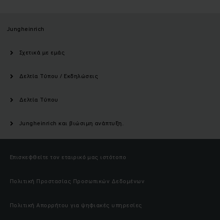
Jungheinrich
Σχετικά με εμάς
Δελτία Τύπου / Εκδηλώσεις
Δελτία Τύπου
Jungheinrich και βιώσιμη ανάπτυξη.
Επισκεφθείτε τον εταιρικό μας ιστότοπο
Πολιτική Προστασίας Προσωπικών Δεδομένων
Πολιτική Απορρήτου για ψηφιακές υπηρεσίες