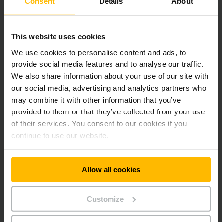
Consent
Details
About
με την After Sales υποστήριξή σας. Ως ο κατάλληλος
συνεργάτης αυτοματισμού, σχεδιάζουμε και υλοποιούμε
from scratch ένα σύστημα προσαρμοσμένο στις ανάγκες της
εφοδιαστικής αλυσίδας, με το οποίο αυξάνετε αυτόματα την
This website uses cookies
απόδοση της αποθήκης. Μεταξύ άλλων, οι λύσεις μας
We use cookies to personalise content and ads, to
περιλαμβάνουν:
provide social media features and to analyse our traffic.
We also share information about your use of our site with
Περονοφόρα και παλετοφόρα
our social media, advertising and analytics partners who
may combine it with other information that you’ve
provided to them or that they’ve collected from your use
Ηλεκτροκίνητα ή με κινητήρα εσωτερικής καύσης; Οι λύσεις
μας σχεδιάζονται με βάση τις ανάγκες του χώρου και του
of their services. You consent to our cookies if you
budget σας, βελτιώνοντας τους χρόνους φορτοεκφόρτωσης
continue to use our website.
και μεταφοράς φορτίων.
Allow all cookies
Συστήματα ραφιών Jungheinrich
Customize
Τα ράφια αποθήκης ή ράφια παλετών σας επιτρέπουν την
αποθήκευση υλικών και αγαθών σε παλέτες σε διάφορα
επίπεδα. Κύριος σκοπός τους είναι η εξοικονόμηση χώρου με