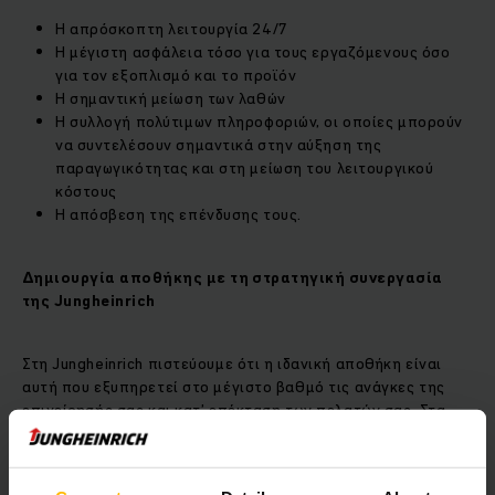
Η απρόσκοπτη λειτουργία 24/7
Η μέγιστη ασφάλεια τόσο για τους εργαζόμενους όσο
για τον εξοπλισμό και το προϊόν
Η σημαντική μείωση των λαθών
Η συλλογή πολύτιμων πληροφοριών, οι οποίες μπορούν
να συντελέσουν σημαντικά στην αύξηση της
παραγωγικότητας και στη μείωση του λειτουργικού
κόστους
Η απόσβεση της επένδυσης τους.
Δημιουργία αποθήκης με τη στρατηγική συνεργασία
της
Jungheinrich
Στη Jungheinrich πιστεύουμε ότι η ιδανική αποθήκη είναι
αυτή που εξυπηρετεί στο μέγιστο βαθμό τις ανάγκες της
επιχείρησής σας και κατ’ επέκταση των πελατών σας. Στα
πλαίσια αυτά, βρισκόμαστε δίπλα σας, προσφέροντάς σας
ολοκληρωμένες δυναμικές λύσεις στα μέτρα σας που
ξεκινούν από το σχεδιασμό αποθήκης και ολοκληρώνονται