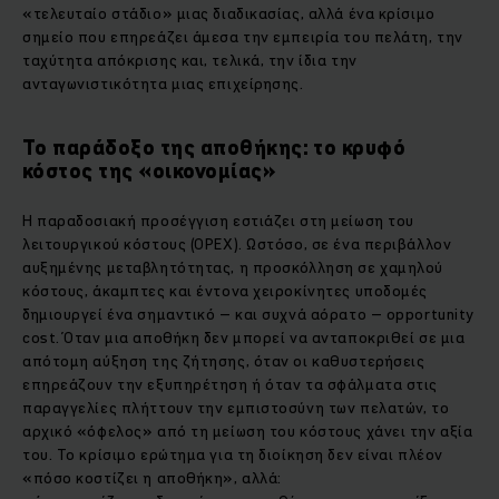
«τελευταίο στάδιο» μιας διαδικασίας, αλλά ένα κρίσιμο
σημείο που επηρεάζει άμεσα την εμπειρία του πελάτη, την
ταχύτητα απόκρισης και, τελικά, την ίδια την
ανταγωνιστικότητα μιας επιχείρησης.
Το παράδοξο της αποθήκης: το κρυφό
κόστος της «οικονομίας»
Η παραδοσιακή προσέγγιση εστιάζει στη μείωση του
λειτουργικού κόστους (OPEX). Ωστόσο, σε ένα περιβάλλον
αυξημένης μεταβλητότητας, η προσκόλληση σε χαμηλού
κόστους, άκαμπτες και έντονα χειροκίνητες υποδομές
δημιουργεί ένα σημαντικό – και συχνά αόρατο – opportunity
cost. Όταν μια αποθήκη δεν μπορεί να ανταποκριθεί σε μια
απότομη αύξηση της ζήτησης, όταν οι καθυστερήσεις
επηρεάζουν την εξυπηρέτηση ή όταν τα σφάλματα στις
παραγγελίες πλήττουν την εμπιστοσύνη των πελατών, το
αρχικό «όφελος» από τη μείωση του κόστους χάνει την αξία
του. Το κρίσιμο ερώτημα για τη διοίκηση δεν είναι πλέον
«πόσο κοστίζει η αποθήκη», αλλά: