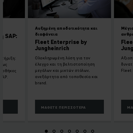
Αυξημένη αποδοτικότητα και
Μέγισ
διαφάνεια
ανθρ
η SAP:
Fleet Enterprise by
Flee
Jungheinrich
Jung
Ολοκληρωμένη λύση για τον
Αξιοπ
στήριξη:
έλεγχο και τη βελτιστοποίηση
δυνατ
M ως
μεγάλων και μικτών στόλων,
Fleet
αποθήκες
ανεξάρτητα από τοποθεσία και
SAP.
brand.
ΜΆΘΕΤΕ ΠΕΡΙΣΣΌΤΕΡΑ
ΜΆ