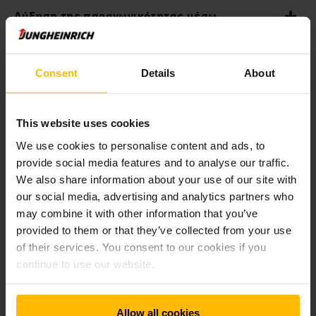
Αύξηση της παραγωγικότητας μέσω
ουσιαστικών αναλύσεων
Consent
Details
About
Επιτηρείτε την κατάσταση φόρτισης του
στόλου σας
This website uses cookies
Πρόληψη κινδύνων, μείωση κόστους
We use cookies to personalise content and ads, to
provide social media features and to analyse our traffic.
We also share information about your use of our site with
Μέγιστη ασφάλεια στην αποθήκη σας με τη
our social media, advertising and analytics partners who
διαχείριση κραδασμών
may combine it with other information that you’ve
provided to them or that they’ve collected from your use
of their services. You consent to our cookies if you
Υψηλή ασφάλεια δεδομένων
continue to use our website.
Σύστημα διαχείρισης στόλου με δυνατότητα
εξατομικευμένης προσαρμογής
Allow all cookies