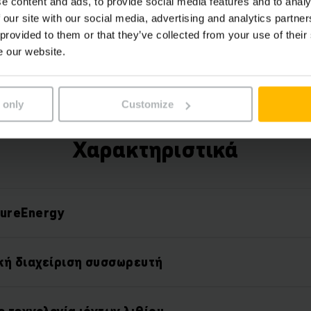
e content and ads, to provide social media features and to analy
a free fleet management starter package that can
 our site with our social media, advertising and analytics partn
expanded with various hardware and software c
 provided to them or that they’ve collected from your use of their
e our website.
 only
Customize
Χαρακτηριστικά
PureEnergy
κή διαχείριση συσσωρευτή