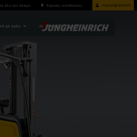
myJungheinrich
σε όλο τον κόσμο
Εύρεση τοποθεσίας
κά με εμάς
Jungheinrich Shop