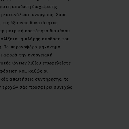
γιστη απόδοση διαχείρισης
η κατανάλωση ενέργειας. Χάρη
, τις έξυπνες δυνατότητες
περιμετρική ορατότητα διαμέσου
φαλίζεται η πλήρης απόδοση του
ή. Το περονοφόρο μηχάνημα
τι αφορά την ενεργειακή
υτές ιόντων λιθίου επωφελείστε
φόρτιση και, καθώς οι
κές απαιτήσεις συντήρησης, το
ν τροχών σάς προσφέρει συνεχώς