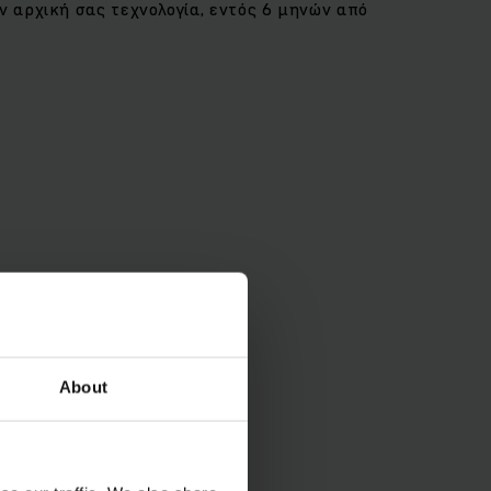
ν αρχική σας τεχνολογία, εντός 6 μηνών από
About
rgy and money and
ry) provides you with