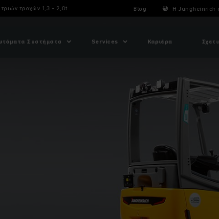
τριών τροχών 1,3 - 2,0t
Blog
Η Jungheinrich 
υτόματα Συστήματα
Services
Καριέρα
Σχετι