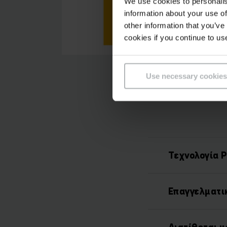
We use cookies to personalis
information about your use of
other information that you’ve
cookies if you continue to us
Use necessary cookies
Τεχνολογία 
Επαγγελματι