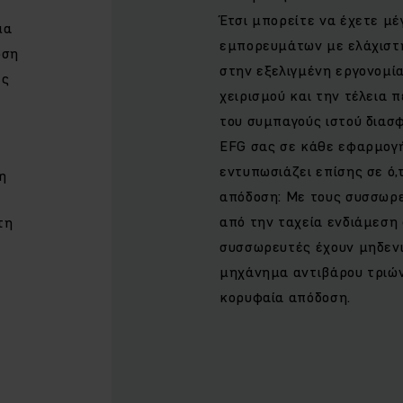
Έτσι μπορείτε να έχετε μέ
μα
εμπορευμάτων με ελάχιστ
οση
στην εξελιγμένη εργονομία
ες
χειρισμού και την τέλεια 
του συμπαγούς ιστού διασ
EFG σας σε κάθε εφαρμογ
εντυπωσιάζει επίσης σε ό,
η
απόδοση: Με τους συσσωρε
από την ταχεία ενδιάμεση 
τη
συσσωρευτές έχουν μηδενι
μηχάνημα αντιβάρου τριώ
κορυφαία απόδοση.