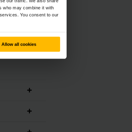
se our traffic. We also share
 be flexibly
ers who may combine it with
omponents.
 services. You consent to our
Allow all cookies