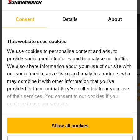
Σχετικά προϊόντα
Consent
Details
About
This website uses cookies
We use cookies to personalise content and ads, to
provide social media features and to analyse our traffic.
We also share information about your use of our site with
our social media, advertising and analytics partners who
CBH 2.0–3.5
EFG 1
may combine it with other information that you’ve
χάνημα
AntOn by Jungheinrich
Ηλε
provided to them or that they’ve collected from your use
ερις
Ηλεκτροκίνητο μηχάνημα
περ
000 kg
αντιβάρου 2.5
τροχ
of their services. You consent to our cookies if you
continue to use our website.
6500 mm
3300 - 4800 mm
Allow all cookies
 2000 kg
2000 - 3000 kg