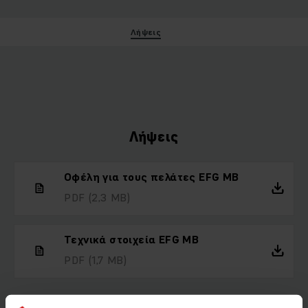
Λήψεις
Λήψεις
Οφέλη για τους πελάτες EFG MB
PDF
(2,3 MB)
Τεχνικά στοιχεία EFG MB
PDF
(1,7 MB)