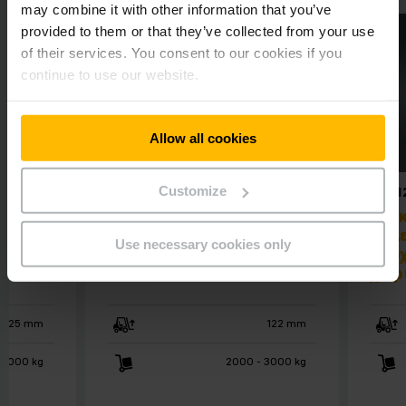
may combine it with other information that you’ve
provided to them or that they’ve collected from your use
of their services. You consent to our cookies if you
continue to use our website.
Allow all cookies
Customize
ERE 120–230
ERE 1
s-
Ηλεκτροκίνητο
Ηλε
llet
παλετοφόρο
παλ
Use necessary cookies only
εποχούμενου χειριστή
επο
2,0 - 3,0t
χειρ
125 mm
122 mm
2000 kg
2000 - 3000 kg